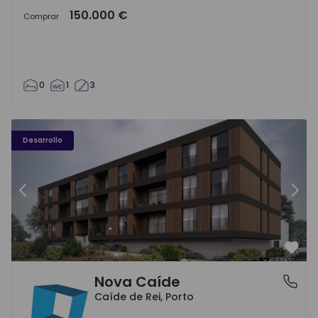
150.000 €
Comprar
0
1
3
Nova Caíde - 1
No
Desarrollo
Anterior
Sigu
Favo
Nova Caíde
Caíde de Rei, Porto
Caíde de Rei, Porto