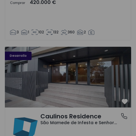
420.000 €
Comprar
3
1
102
132
360
2
Caulinos Residence - 1
Desarrollo
Favo
Caulinos Residence
São Mamede de Infesta e Senhora da Hora, Porto
São Mamede de Infesta e Senhora da Hora, Porto