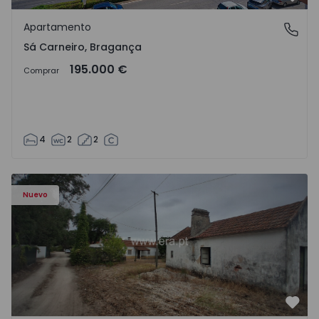
Favo
Apartamento
Sá Carneiro, Bragança
Sá Carneiro, Bragança
195.000 €
Comprar
4
2
2
Apartamento T3 Salvaterra de Magos, Marinhais - 157486
Nuevo
Favo