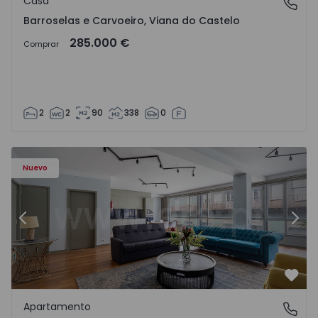
Casa
Barroselas e Carvoeiro, Viana do Castelo
Barroselas e Carvoeiro, Viana do Castelo
285.000 €
Comprar
2
2
90
338
0
Apartamento T2 Porto, Aliados - 1574582 - 4
Ap
Nuevo
Anterior
Sigu
Favo
Apartamento
Aliados, Porto