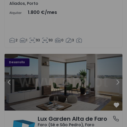
Aliados, Porto
1.800 €
/mes
Alquilar
2
1
93
93
0
3
Desarrollo
Anterior
Sigu
Favo
Lux Garden Alta de Faro
Faro (Sé e São Pedro), Faro
Faro (Sé e São Pedro), Faro