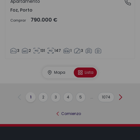
Apartamento
Foz, Porto
Foz, Porto
790.000 €
Comprar
3
2
131
147
1
3
Mapa
Lista
1
2
3
4
5
...
1074
Anterior
Siguient
Comienzo