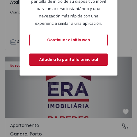
pantalla de inicio de su dispositivo móvil
Atalaia e Alto Estanqueiro-Jardia, Setúbal
para un acceso instantáneo y una
699.000 €
Comprar
navegación más rápida con una
experiencia similar a una aplicación.
Continuar al sitio web
4
2
110
295
7500
0
Apartamento T0 Paredes, Gandra - 1575265 - 1
Añadir a la pantalla principal
Nuevo
Favo
Apartamento
Gandra, Porto
Gandra, Porto