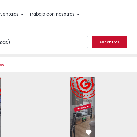
Ventajas
Trabaja con nosotros
Encontrar
ros
o T3 Seixal, Casal do Marco - 1560448 - 2
Apartamento T3 Seixal, Casal
vorito
Favorito