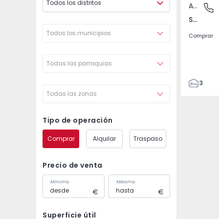
Todos los distritos
Apartamento
Seixal, 
Seixal, Arrentela e Aldeia de Paio Pires, Setúbal
Todos los municipios
Comprar
Todas las parroquias
3
Todas las zonas
3
126
154
Tipo de operación
2
Comprar
Alquilar
Traspaso
1
Precio de venta
Mínimo
Máximo
Superficie útil