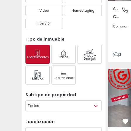
Apartamento
Casal do
Video
Homestaging
Casal do Marco, Seixal
Inversión
Comprar
Tipo de inmueble
3
Fincas y
Apartamentos
Casas
Granjas
2
90
Apartament
98
Habitaciones
Edifícios
3
Subtipo de propiedad
Todos
Localización
Fa