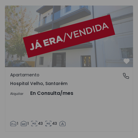
Apartamento T1 Santarém, Santarém (Marvila), Santa Iria 
Favo
Apartamento
Hospital Velho, Santarém
Hospital Velho, Santarém
En Consulta
/mes
Alquilar
1
1
43
43