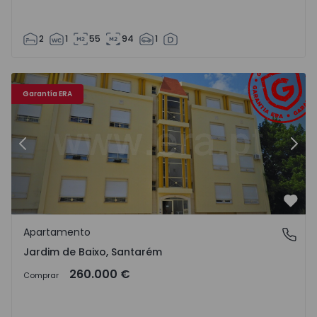
2
1
55
94
1
 - 14
Apartamento T3 Santarém, Jardim de Baixo - 1300015 - 1
Ap
Garantía ERA
Anterior
Sigu
Favo
Apartamento
Jardim de Baixo, Santarém
Jardim de Baixo, Santarém
260.000 €
Comprar