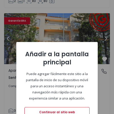
2
1
80
80
 - 18
Apartamento T3 Santarém, Jardim de Baixo - 1565286 - 1
Ap
Garantía ERA
Anterior
Sigu
Añadir a la pantalla
principal
Favo
Apartamento
Senhora da Guia, Santarém
Puede agregar fácilmente este sitio a la
Senhora da Guia, Santarém
pantalla de inicio de su dispositivo móvil
298.000 €
para un acceso instantáneo y una
Comprar
navegación más rápida con una
experiencia similar a una aplicación.
3
2
113
113
2
Continuar al sitio web