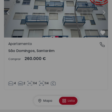
Anterior
Sigu
Favo
Apartamento
São Domingos, Santarém
São Domingos, Santarém
260.000 €
Comprar
4
2
114
114
Mapa
Lista