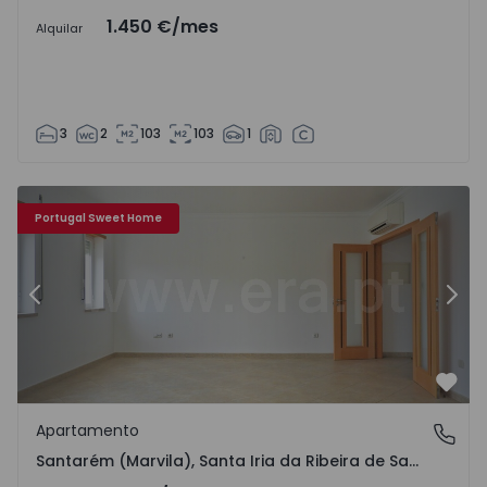
1.450 €
/mes
Alquilar
3
2
103
103
1
Portugal Sweet Home
Anterior
Sigu
Favo
Apartamento
Santarém (Marvila), Santa Iria da Ribeira de Santarém,
Santarém (Marvila), Santa Iria da Ribeira de Santarém, Santarém (São Salvador) e Santarém (São Nicolau), Santarém