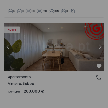
6
3
110
120
109
3
Apartamento T1 Lourinhã, Vimeiro - 1575406 - 1
Ap
Nuevo
Anterior
Sigu
Favo
Apartamento
Vimeiro, Lisboa
Vimeiro, Lisboa
260.000 €
Comprar