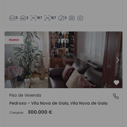
5
3
187
187
3
ezelo - 1575635 - 12
Piso de Vivienda T6 Vila Nova de Gaia, Pedroso e Seixezelo
Pi
Nuevo
Anterior
Sigu
Favo
Piso de Vivienda
Pedroso - Vila Nova de Gaia, Vila Nova de Gaia
Pedroso - Vila Nova de Gaia, Vila Nova de Gaia
300.000 €
Comprar