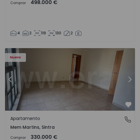
498.000 €
Comprar
4
2
119
130
2
8416 - 15
Apartamento T3 Sintra, Algueirão-Mem Martins - 1528416
Ap
Nuevo
Anterior
Sigu
Favo
Apartamento
Mem Martins, Sintra
Mem Martins, Sintra
330.000 €
Comprar