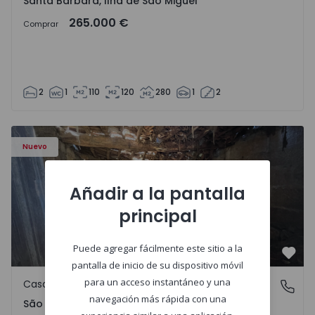
Santa Bárbara, Ilha de São Miguel
265.000 €
Comprar
2
1
110
120
280
1
2
Casa Vila Real, São Tomé do Castelo e Justes - 1575189 - 1
Nuevo
Añadir a la pantalla
principal
Puede agregar fácilmente este sitio a la
Favo
pantalla de inicio de su dispositivo móvil
para un acceso instantáneo y una
Casa de Campo
São Tomé do Castelo e Justes, Vila Real
navegación más rápida con una
São Tomé do Castelo e Justes, Vila Real