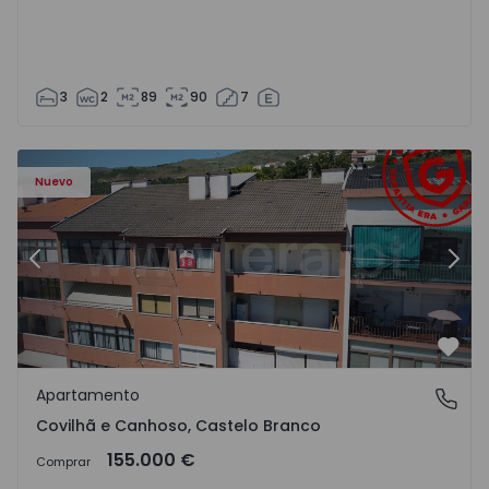
3
2
89
90
7
 - 18
Apartamento T2 Covilhã, Covilhã e Canhoso - 1497806 - 1
Ap
Nuevo
Anterior
Sigu
Favo
Apartamento
Covilhã e Canhoso, Castelo Branco
Covilhã e Canhoso, Castelo Branco
155.000 €
Comprar