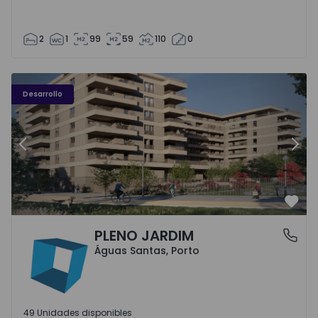
2
1
99
59
110
0
PLENO JARDIM - 3
P
Desarrollo
Anterior
Sigu
Favo
PLENO JARDIM
Águas Santas, Porto
Águas Santas, Porto
49 Unidades disponibles