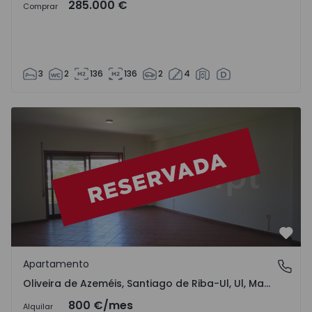
285.000 €
Comprar
3
2
136
136
2
4
Favo
Apartamento
Oliveira de Azeméis, Santiago de Riba-Ul, Ul, Macinhata 
Oliveira de Azeméis, Santiago de Riba-Ul, Ul, Macinhata da Seixa e Madail, Aveiro
800 €
/mes
Alquilar