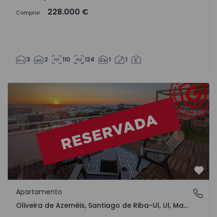
228.000 €
Comprar
3
2
110
124
1
1
Apartamento T3 Oliveira de Azeméis, Oliveira de Azeméis, 
Favo
Apartamento
Oliveira de Azeméis, Santiago de Riba-Ul, Ul, Macinhata 
Oliveira de Azeméis, Santiago de Riba-Ul, Ul, Macinhata da Seixa e Madail, Aveiro