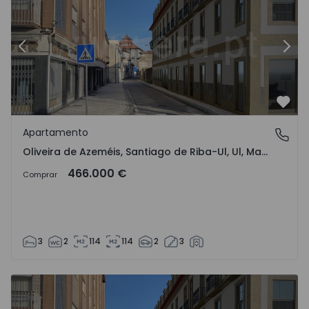
Anterior
Sigu
Favo
Apartamento
Oliveira de Azeméis, Santiago de Riba-Ul, Ul, Macinhata 
Oliveira de Azeméis, Santiago de Riba-Ul, Ul, Macinhata da Seixa e Madail, Aveiro
466.000 €
Comprar
3
2
114
114
2
3