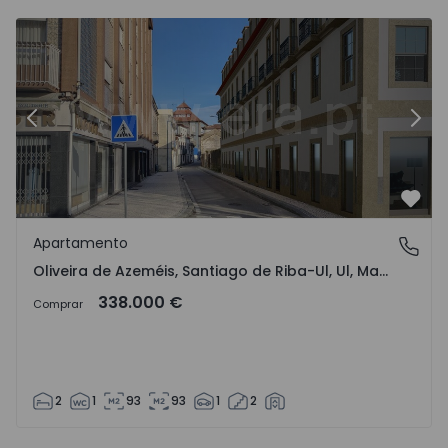
Anterior
Sigu
Favo
Apartamento
Oliveira de Azeméis, Santiago de Riba-Ul, Ul, Macinhata 
Oliveira de Azeméis, Santiago de Riba-Ul, Ul, Macinhata da Seixa e Madail, Aveiro
338.000 €
Comprar
2
1
93
93
1
2