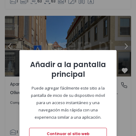
1
1
63
63
1
1
Anterior
Sigu
Añadir a la pantalla
principal
Favo
Apartamento
Oliveira de Azeméis, Santiago de Riba-Ul, Ul, Macinhata 
Puede agregar fácilmente este sitio a la
Oliveira de Azeméis, Santiago de Riba-Ul, Ul, Macinhata da Seixa e Madail, Aveiro
pantalla de inicio de su dispositivo móvil
227.500 €
para un acceso instantáneo y una
Comprar
navegación más rápida con una
experiencia similar a una aplicación.
1
1
65
65
1
1
Continuar al sitio web