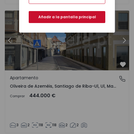
Añadir a la pantalla principal
Anterior
Sigu
Favo
Apartamento
Oliveira de Azeméis, Santiago de Riba-Ul, Ul, Macinhata 
Oliveira de Azeméis, Santiago de Riba-Ul, Ul, Macinhata da Seixa e Madail, Aveiro
444.000 €
Comprar
3
2
118
118
2
2