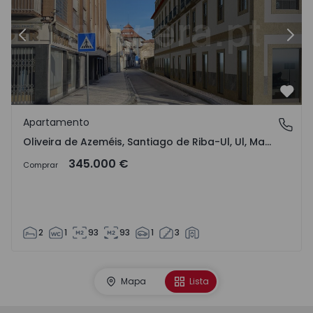
Anterior
Sigu
Favo
Apartamento
Oliveira de Azeméis, Santiago de Riba-Ul, Ul, Macinhata 
Oliveira de Azeméis, Santiago de Riba-Ul, Ul, Macinhata da Seixa e Madail, Aveiro
345.000 €
Comprar
2
1
93
93
1
3
Mapa
Lista