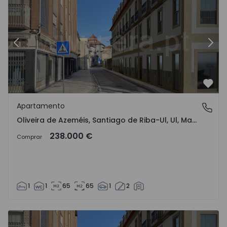
Anterior
Sigu
Favo
Apartamento
Oliveira de Azeméis, Santiago de Riba-Ul, Ul, Macinhata 
Oliveira de Azeméis, Santiago de Riba-Ul, Ul, Macinhata da Seixa e Madail, Aveiro
238.000 €
Comprar
1
1
65
65
1
2