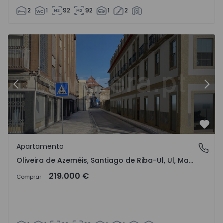
2
1
92
92
1
2
Anterior
Sigu
Favo
Apartamento
Oliveira de Azeméis, Santiago de Riba-Ul, Ul, Macinhata 
Oliveira de Azeméis, Santiago de Riba-Ul, Ul, Macinhata da Seixa e Madail, Aveiro
219.000 €
Comprar