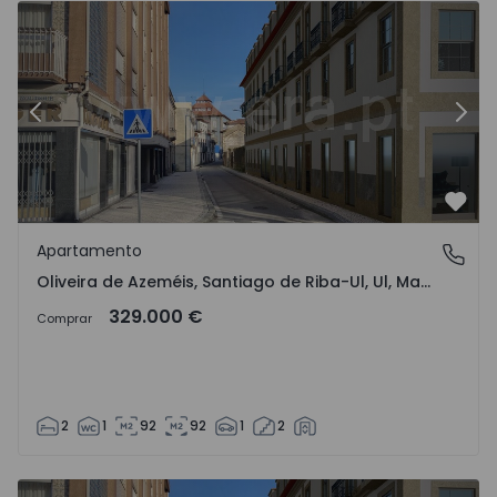
Anterior
Sigu
Favo
Apartamento
Oliveira de Azeméis, Santiago de Riba-Ul, Ul, Macinhata 
Oliveira de Azeméis, Santiago de Riba-Ul, Ul, Macinhata da Seixa e Madail, Aveiro
329.000 €
Comprar
2
1
92
92
1
2