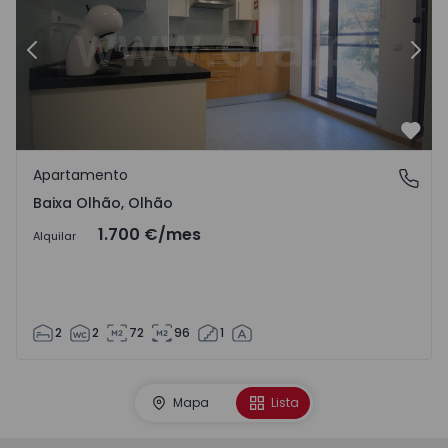
Anterior
Sigu
Favo
Apartamento
Baixa Olhão, Olhão
Baixa Olhão, Olhão
1.700 €
/mes
Alquilar
2
2
72
96
1
Mapa
Lista