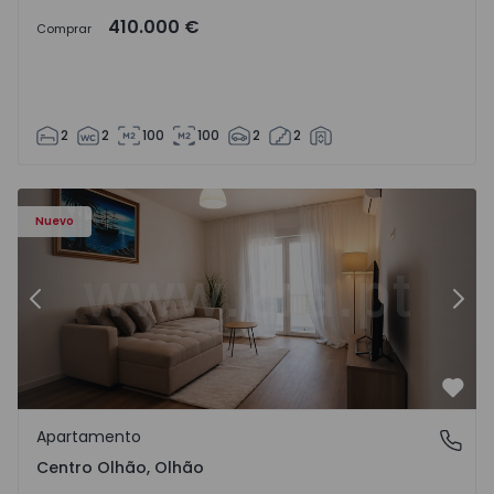
410.000 €
Comprar
2
2
100
100
2
2
Apartamento T2 Olhão - 1572522 - 15
Ap
Nuevo
Anterior
Sigu
Favo
Apartamento
Centro Olhão, Olhão
Centro Olhão, Olhão