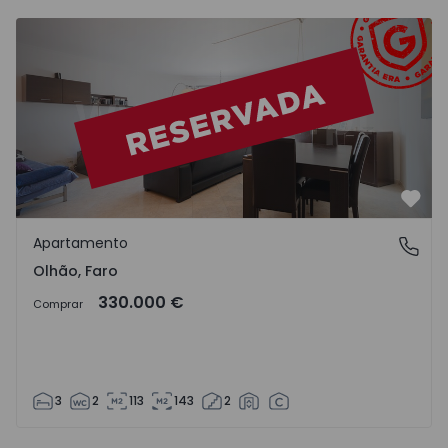
Apartamento T3 Olhão - 1545935 - 11
Favo
Apartamento
Olhão, Faro
Olhão, Faro
330.000 €
Comprar
3
2
113
143
2