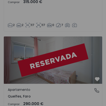
315.000 €
Comprar
2
2
117
117
0
7
Apartamento T3 Olhão, Quelfes - 1562491 - 1
Favo
Apartamento
Quelfes, Faro
Quelfes, Faro
290.000 €
Comprar