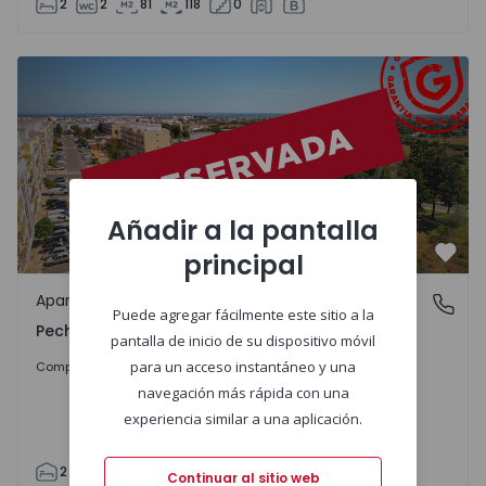
2
2
81
118
0
Apartamento T2 Olhão, Pechão - 1552774 - 1
Añadir a la pantalla
principal
Favo
Apartamento
Pechão, Faro
Puede agregar fácilmente este sitio a la
Pechão, Faro
pantalla de inicio de su dispositivo móvil
330.000 €
para un acceso instantáneo y una
Comprar
navegación más rápida con una
experiencia similar a una aplicación.
2
2
106
1
2
Continuar al sitio web