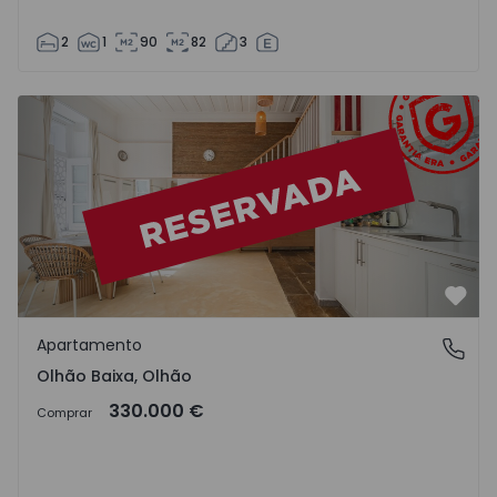
2
1
90
82
3
Apartamento T1 Olhão, Olhão Baixa - 1553116 - 1
Favo
Apartamento
Olhão Baixa, Olhão
Olhão Baixa, Olhão
330.000 €
Comprar