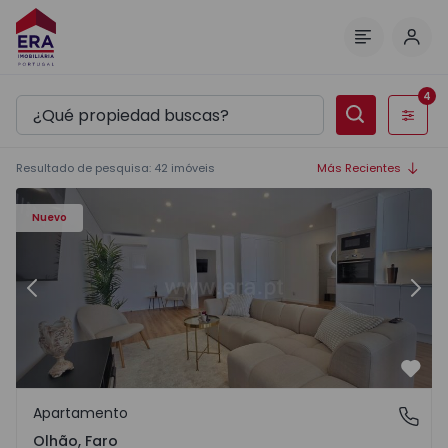
Inici
Menú
4
Filtros
Resultado de pesquisa
:
42
imóveis
Más Recientes
Apartamento T2 Olhão - 1572575 - 2
Ap
Nuevo
Anterior
Sigu
Favo
Apartamento
Olhão, Faro
Olhão, Faro