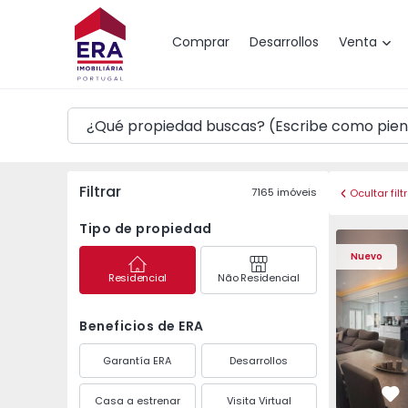
Mapa
Comprar
Desarrollos
Venta
Filtrar
7165
imóveis
Ocultar filt
Tipo de propiedad
Dúplex T4 Odivelas, 
Dúplex T4 
Nuevo
Residencial
Não Residencial
Beneficios de ERA
Garantía ERA
Desarrollos
Casa a estrenar
Visita Virtual
Fa