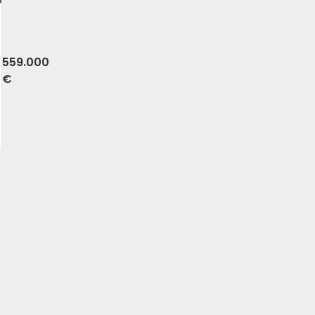
 Odivelas
559.000
€