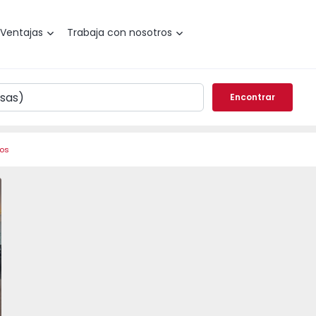
Ventajas
Trabaja con nosotros
Encontrar
ros
Ramada - 1572925 - 21
Odivelas, Ramada - 1572925 - 14
Dúplex T4 Odivelas, Ramada - 1572925 - 2
Dúplex T4 Odivelas, Ramada - 1572925 - 17
Dúplex T4 Odivelas, Ramada - 1572925
Dúplex T4 Odivelas, Ramada
Dúplex T4 Odive
Dúple
vorito