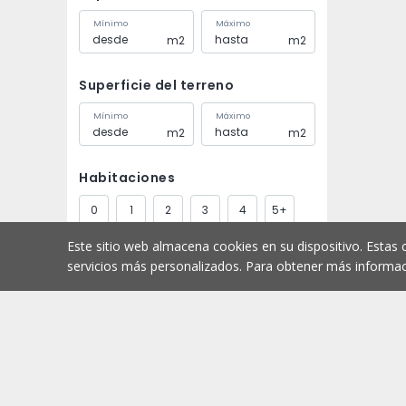
Mínimo
Máximo
m2
m2
Superficie del terreno
Mínimo
Máximo
m2
m2
Habitaciones
0
1
2
3
4
5+
Este sitio web almacena cookies en su dispositivo. Estas 
Baños
servicios más personalizados. Para obtener más informac
1
2
3
4
5+
Aparcamiento
Comprar
Comienzo
1
2
3
4
5+