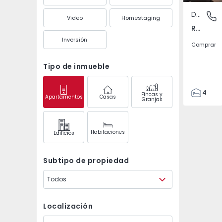
Dúplex
Ramada,
Video
Homestaging
Ramada, Odivelas
Inversión
Comprar
Tipo de inmueble
4
Fincas y
Apartamentos
Casas
Granjas
2
163
163
Habitaciones
Edifícios
2
Subtipo de propiedad
Todos
Localización