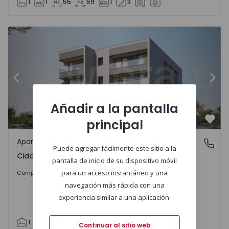
1
1
55
59
1
3
Apartamento T1 Maia, Cidade da Maia - 1571354 - 4
Ap
Anterior
Sigu
Añadir a la pantalla
principal
Favo
Apartamento
Cidade da Maia, Porto
Puede agregar fácilmente este sitio a la
Cidade da Maia, Porto
pantalla de inicio de su dispositivo móvil
255.000 €
para un acceso instantáneo y una
Comprar
navegación más rápida con una
experiencia similar a una aplicación.
1
1
70
80
1
0
Continuar al sitio web