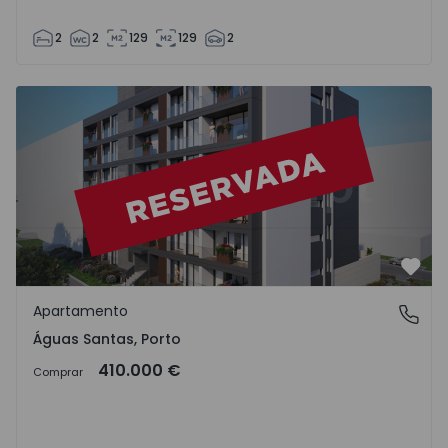
2
2
129
129
2
Apartamento T3 Maia, Águas Santas - 1572692 - 1
Favo
Apartamento
Águas Santas, Porto
Águas Santas, Porto
410.000 €
Comprar