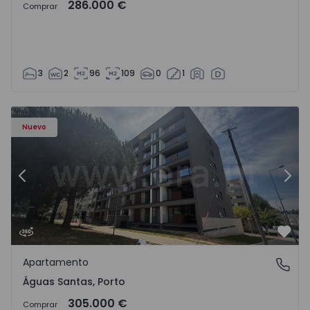
286.000 €
Comprar
3
2
96
109
0
1
Apartamento T2 Maia, Águas Santas - 1574710 - 5
Ap
Nuevo
Anterior
Sigu
Favo
Apartamento
Águas Santas, Porto
Águas Santas, Porto
305.000 €
Comprar