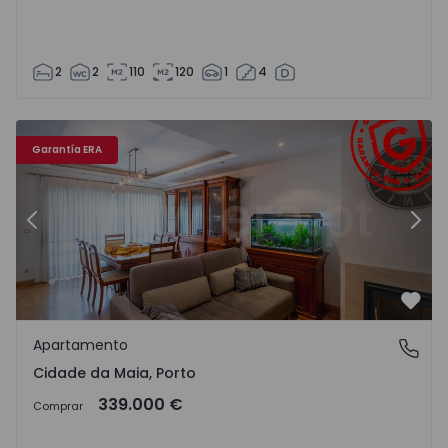
2
2
110
120
1
4
Apartamento T2 Maia, Cidade da Maia - 1570683 - 4
Ap
Garantía ERA
Anterior
Sigu
Favo
Apartamento
Cidade da Maia, Porto
Cidade da Maia, Porto
339.000 €
Comprar