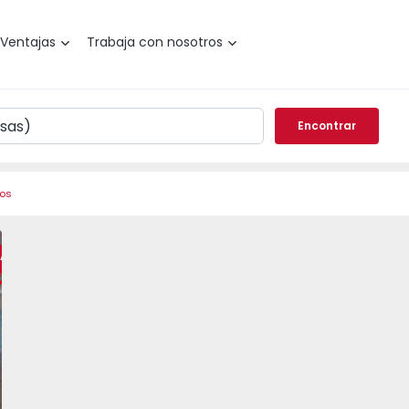
Ventajas
Trabaja con nosotros
Encontrar
ros
a, Carnide - 1540425 - 15
o T3 Lisboa, Carnide - 1540425 - 11
Apartamento T3 Lisboa, Carnide - 1540425 - 1
Apartamento T3 Lisboa, Carnide - 1540425 - 3
Apartamento T3 Lisboa, Carnide - 154
Apartamento T3 Lisboa, Ca
Apartamento T3 
Apart
RA
vorito