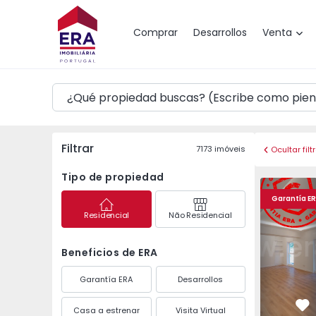
Mapa
Comprar
Desarrollos
Venta
Filtrar
7173
imóveis
Ocultar filt
Tipo de propiedad
Apartamento T3 Lisbo
Apartament
Garantía E
Residencial
Não Residencial
Beneficios de ERA
Garantía ERA
Desarrollos
Casa a estrenar
Visita Virtual
Fa