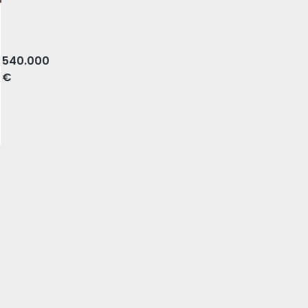
 Lisboa
540.000
€