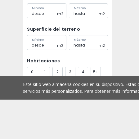
Mínimo
Máximo
m2
m2
Superficie del terreno
Mínimo
Máximo
m2
m2
Habitaciones
0
1
2
3
4
5+
Este sitio web almacena cookies en su dispositivo. Estas 
Baños
servicios más personalizados. Para obtener más informac
1
2
3
4
5+
Aparcamiento
Comprar
Comienzo
1
2
3
4
5+