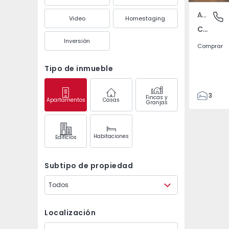
Apartamento
Carnide,
Video
Homestaging
Carnide, Lisboa
Inversión
Comprar
Tipo de inmueble
3
Fincas y
Apartamentos
Casas
Granjas
2
85
90
Habitaciones
Edifícios
0
1
Subtipo de propiedad
Todos
Localización