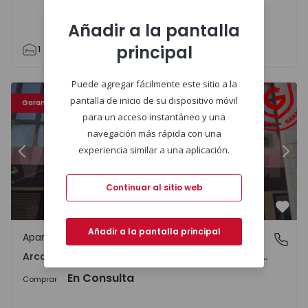
Añadir a la pantalla
principal
1
1
53
53
1
Puede agregar fácilmente este sitio a la
(Salvador), Vila Fonche e Parada - 1491841 - 19
Apartamento T2 Arcos de Valdevez, Arcos de Valdevez (Sal
Ap
pantalla de inicio de su dispositivo móvil
Garantía ERA
para un acceso instantáneo y una
navegación más rápida con una
experiencia similar a una aplicación.
Anterior
Sigu
Continuar al sitio web
Favo
Añadir a la pantalla principal
Apartamento
Arcos de Valdevez (Salvador), Vila Fonche e Parada, Via
Arcos de Valdevez (Salvador), Vila Fonche e Parada, Viana do Castelo
En Consulta
Comprar