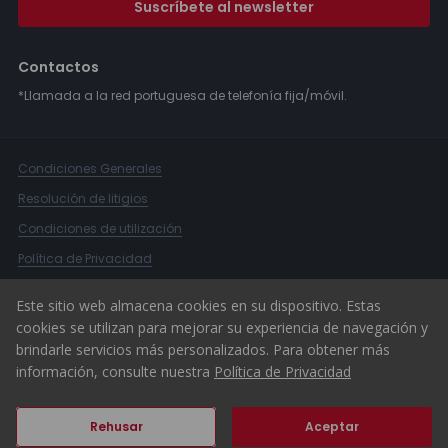
Suscríbete al newsletter
Contactos
*Llamada a la red portuguesa de telefonía fija/móvil.
Condiciones Generales
Resolución de litigios
Condiciones de utilización
Política de Privacidad
Libro de Reclamaciones
Este sitio web almacena cookies en su dispositivo. Estas
Canal Denuncias
cookies se utilizan para mejorar su experiencia de navegación y
brindarle servicios más personalizados. Para obtener más
© 2026 ERA Portugal
información, consulte nuestra
Política de Privacidad
Rehusar
Aceptar