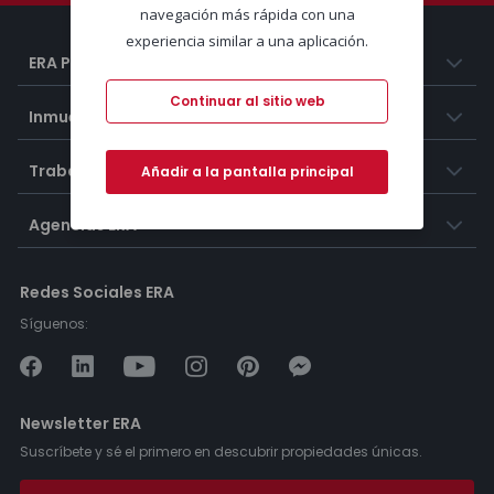
navegación más rápida con una
experiencia similar a una aplicación.
ERA Portugal
Continuar al sitio web
Inmuebles
Trabaja con nosotros
Añadir a la pantalla principal
Agencias ERA
Redes Sociales ERA
Síguenos:
Newsletter ERA
Suscríbete y sé el primero en descubrir propiedades únicas.