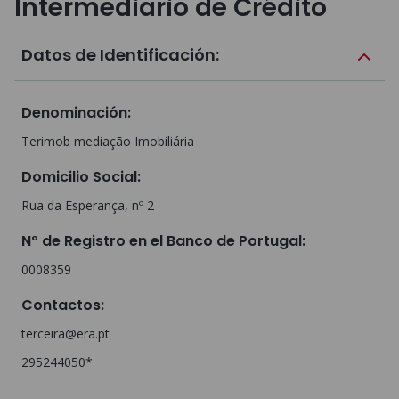
Intermediario de Crédito
Datos de Identificación:
Denominación
:
Terimob mediação Imobiliária
Domicilio Social
:
Rua da Esperança, nº 2
Nº de Registro en el Banco de Portugal
:
0008359
Contactos
:
terceira@era.pt
295244050*