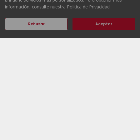
información, consulte nuestra
Política de Privacidad
Rehusar
Aceptar
303
303
Anterior
Siguiente
Comienzo
ERA Portugal
Inmuebles
Trabaja con nosotros
Agencias ERA