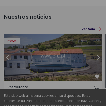
Nuestras noticias
Ver todo
Nuevo
 da Graciosa, Luz - 1573152 - 32
Anterior
Restaurante T2 Santa Cruz da 
Sigu
Favo
Restaurante
Luz, Ilha da Graciosa
Luz, Ilha da Graciosa
Este sitio web almacena cookies en su dispositivo. Estas
cookies se utilizan para mejorar su experiencia de navegación y
308.000 €
Comprar
brindarle servicios más personalizados. Para obtener más