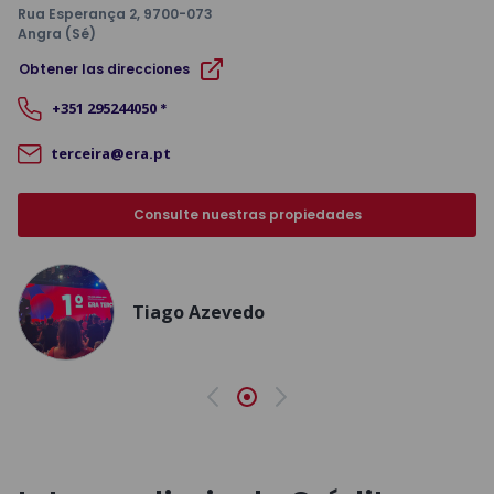
Rua Esperança 2
, 9700-073
Angra (Sé)
Obtener las direcciones
+351
295244050
*
terceira@era.pt
Consulte nuestras propiedades
Tiago Azevedo
Anterior
Siguiente