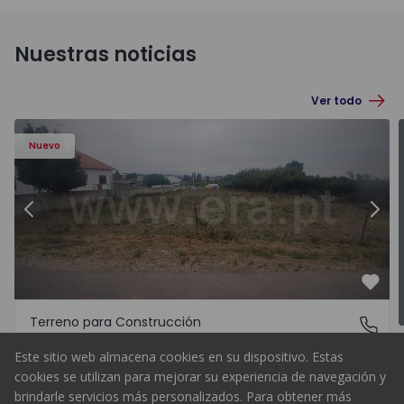
Nuestras noticias
Ver todo
Nuevo
 Sintra, Sintra (Santa Maria e São Miguel, São Martinho e 
Anterior
Terreno para Construcción Sin
Sigu
Favo
Terreno para Construcción
Sintra (Santa Maria e São Miguel, São Martinho e São 
Sintra (Santa Maria e São Miguel, São Martinho e São Pedro de Penaferrim), Lisboa
Este sitio web almacena cookies en su dispositivo. Estas
365.000 €
cookies se utilizan para mejorar su experiencia de navegación y
Comprar
brindarle servicios más personalizados. Para obtener más