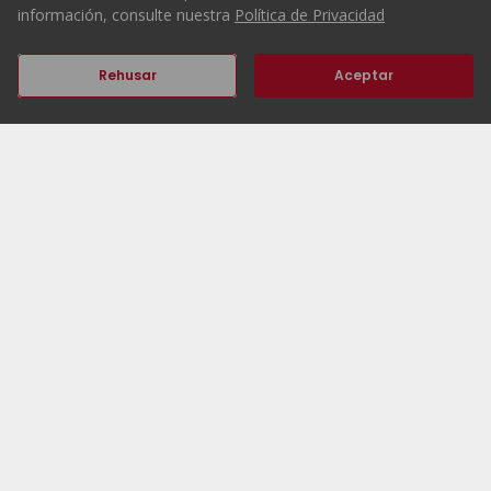
información, consulte nuestra
Política de Privacidad
1080
454
389
454
Rehusar
Aceptar
Anterior
Siguiente
Comienzo
ERA Portugal
Inmuebles
Trabaja con nosotros
Agencias ERA