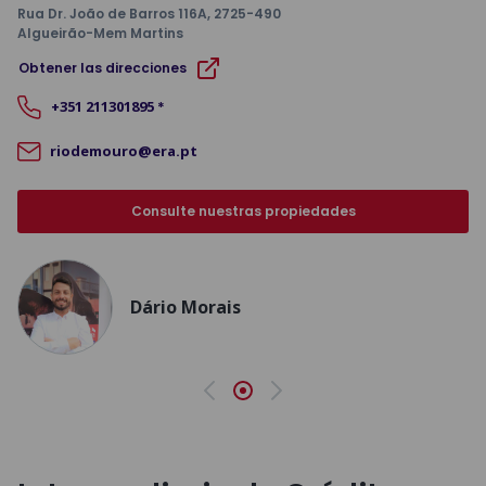
Rua Dr. João de Barros 116A
, 2725-490
Algueirão-Mem Martins
Obtener las direcciones
+351
211301895
*
riodemouro@era.pt
Consulte nuestras propiedades
Dário Morais
Anterior
Siguiente