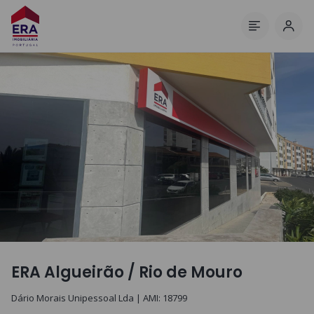
Inici
Menú
ERA Algueirão / Rio de Mouro
Dário Morais Unipessoal Lda
| AMI:
18799