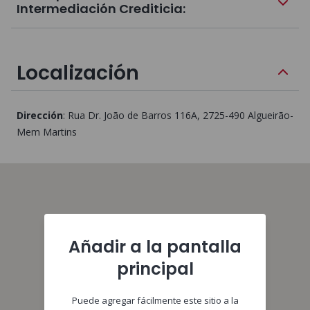
Intermediación Crediticia:
Localización
Dirección
:
Rua Dr. João de Barros 116A
, 2725-490
Algueirão-
Mem Martins
Añadir a la pantalla
principal
Puede agregar fácilmente este sitio a la