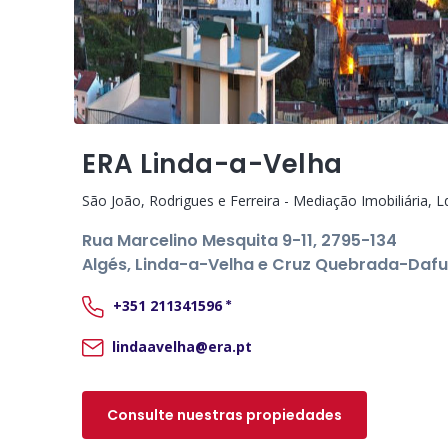
ERA Linda-a-Velha
São João, Rodrigues e Ferreira - Mediação Imobiliária, L
Rua Marcelino Mesquita 9-11
, 2795-134
Algés, Linda-a-Velha e Cruz Quebrada-Daf
+351
211341596
*
lindaavelha@era.pt
Consulte nuestras propiedades