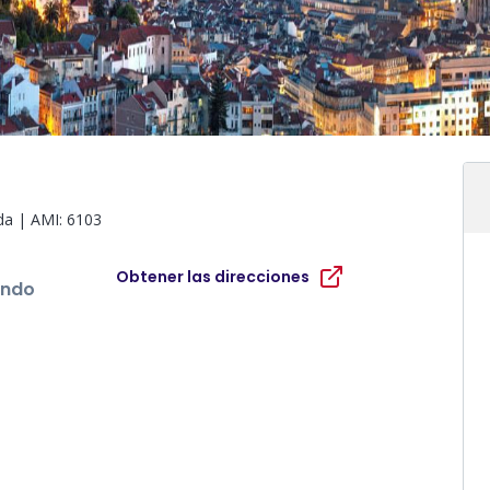
da
| AMI:
6103
Obtener las direcciones
undo