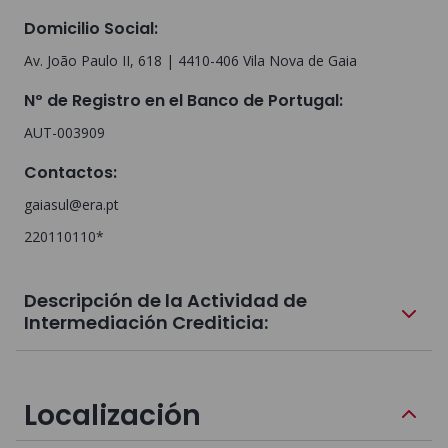
Domicilio Social
:
Av. João Paulo II, 618 | 4410-406 Vila Nova de Gaia
Nº de Registro en el Banco de Portugal
:
AUT-003909
Contactos
:
gaiasul@era.pt
220110110*
Descripción de la Actividad de
Intermediación Crediticia:
Localización