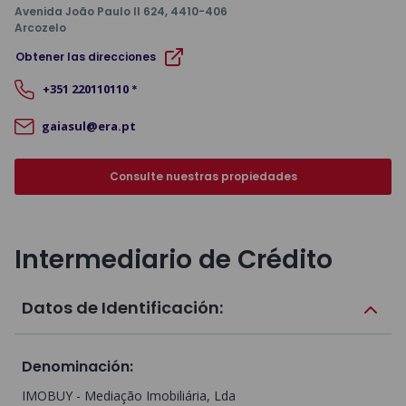
Avenida João Paulo II 624
, 4410-406
Arcozelo
Obtener las direcciones
+351
220110110
*
gaiasul@era.pt
Consulte nuestras propiedades
Intermediario de Crédito
Datos de Identificación:
Denominación
:
IMOBUY - Mediação Imobiliária, Lda