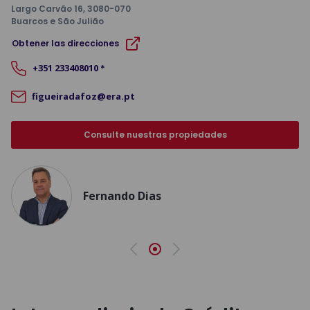
Largo Carvão 16
, 3080-070
Buarcos e São Julião
Obtener las direcciones
+351
233408010
*
figueiradafoz@era.pt
Consulte nuestras propiedades
Fernando Dias
Anterior
Siguiente