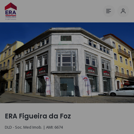
Inici
Menú
ERA Figueira da Foz
DLD - Soc. Med Imob.
| AMI:
6674