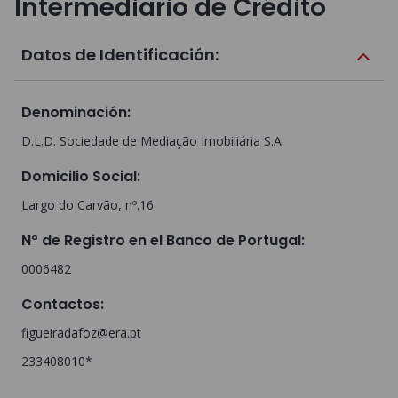
Intermediario de Crédito
Datos de Identificación:
Denominación
:
D.L.D. Sociedade de Mediação Imobiliária S.A.
Domicilio Social
:
Largo do Carvão, nº.16
Nº de Registro en el Banco de Portugal
:
0006482
Contactos
:
figueiradafoz@era.pt
233408010*