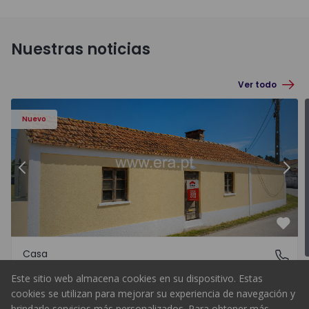
Nuestras noticias
Ver todo
Nuevo
temor-o-Velho, Arazede - 1571670 - 27
Anterior
Casa T1 com Terreno Montemo
Sigu
Favo
Casa
Arazede, Coimbra
Arazede, Coimbra
Este sitio web almacena cookies en su dispositivo. Estas
cookies se utilizan para mejorar su experiencia de navegación y
120.000 €
Comprar
brindarle servicios más personalizados. Para obtener más