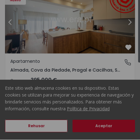
Nuevo
za Almada, Almada, Cova da Piedade, Pragal e Cacilhas - 15
Anterior
Apartamento T2 com Terraza A
Sigu
Favo
Apartamento
Almada, Cova da Piedade, Pragal e Cacilhas, Setúbal
Almada, Cova da Piedade, Pragal e Cacilhas, Setúbal
395.000 €
Comprar
Este sitio web almacena cookies en su dispositivo. Estas
cookies se utilizan para mejorar su experiencia de navegación y
brindarle servicios más personalizados. Para obtener más
información, consulte nuestra
Política de Privacidad
2
2
70
85
0
0
Anterior
Siguiente
Rehusar
Aceptar