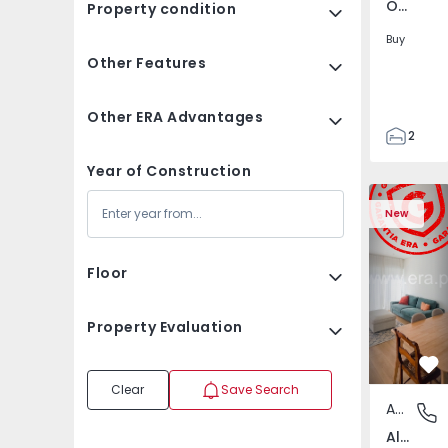
Oliveira do Douro, Porto
Property condition
Buy
Other Features
Other ERA Advantages
2
2
Year of Construction
80
Apartment T2 com Ter
Apartment 
88
New
1
4
Floor
Property Evaluation
Fa
Clear
Save Search
Apartment
Almada, 
Almada, Cova da Piedade, Pragal e Cacilhas, Setúbal