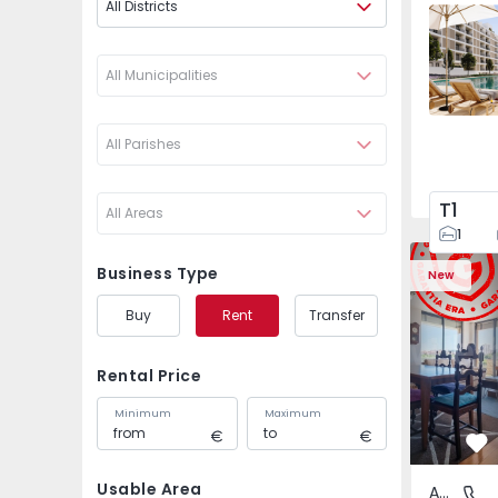
All Districts
Santo An
All Municipalities
All Parishes
T1
All Areas
1
Apartment T3 Cascais,
Apartment 
Business Type
New
Buy
Rent
Transfer
Rental Price
Minimum
Maximum
Fa
Usable Area
Apartment
Carcavel