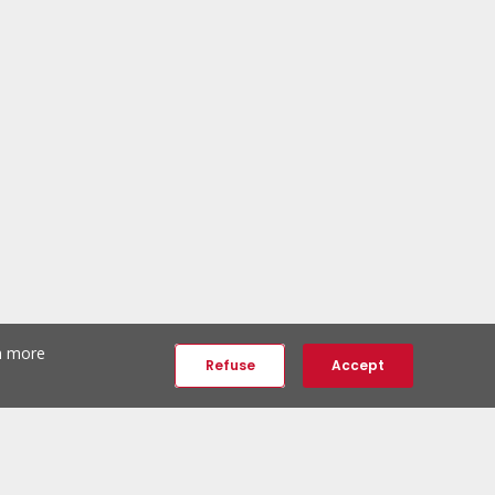
th more
Refuse
Accept