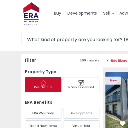
Map
Buy
Developments
Sell
Adv
Filter
869
imóveis
Hide filters
Property Type
House T4 Amarante, A
House T4 A
New
Residencial
Não Residencial
ERA Benefits
ERA Warranty
Developments
Brand New Home
Virtual Tour
Fa