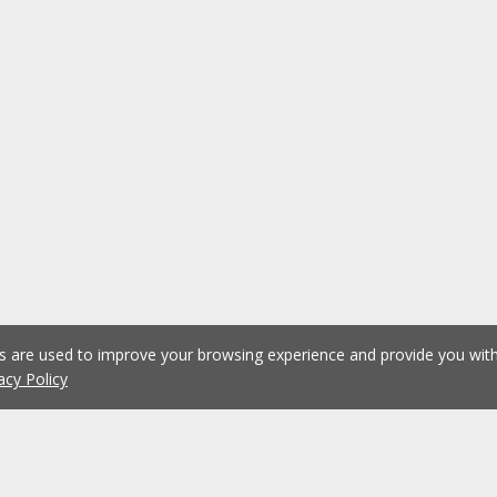
es are used to improve your browsing experience and provide you wi
acy Policy
1
2
3
4
5
...
1073
Previous
Next