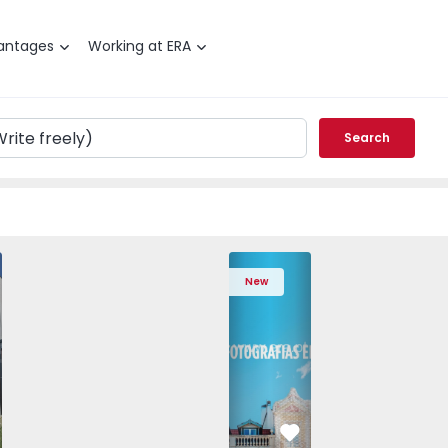
antages
Working at ERA
Search
marante (São Gonçalo), Madalena, Cepelos e Gatão - 15756
marante, Amarante (São Gonçalo), Madalena, Cepelos e Gat
House T4 Amarante, Amarante (São Gonçalo), Madalena, Cep
House T4 Amarante, Amarante (São Gonçalo), Ma
House T4 Amarante, Amarante (São Go
Apartment T3 Vila Nova de Ga
House T4 Amarante, Amaran
House T4 Amaran
House
New
vorite
Favorite