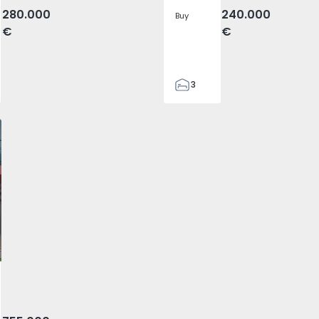
280.000
240.000
Buy
€
€
3
2
120
146
4
vorite
o das Lampas e Terrugem, Lisboa