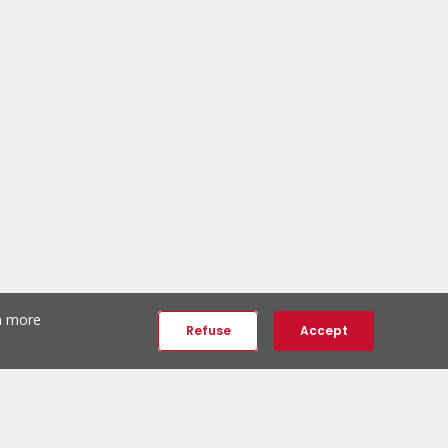
th more
Refuse
Accept