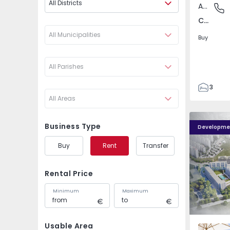
All Districts
Apartment
Carnaxid
Carnaxide e Queijas, Lisboa
All Municipalities
Buy
All Parishes
3
All Areas
3
155
Élou - 1
Élou - 10
262
Business Type
Developme
2
Buy
Rent
Transfer
0
Rental Price
Minimum
Maximum
Usable Area
Santo An