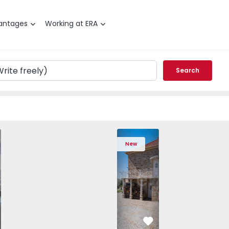
antages
Working at ERA
Search
a de Gaia, Arcozelo - 1564635 - 11
T1 Vila Nova de Gaia, Arcozelo - 1564635 - 3
Apartment T1 Vila Nova de Gaia, Arcozelo - 1564635 - 4
Apartment T1 Vila Nova de Gaia, Arcozelo - 1564
House T4 Sabugal, Souto - 1575640 - 20
Apartment T1 Vila Nova de Gaia, Arcoz
House T4 Sabugal, Souto - 1
Apartment T1 Vila Nova de 
House T4 Sabugal,
Apartment T1 Vi
House T
Apart
New
vorite
Favorite