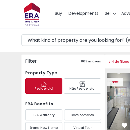
Map
Buy
Developments
Sell
Adv
Filter
869
imóveis
Hide filters
Property Type
Apartment T1 Vila Nov
Apartment 
New
Residencial
Não Residencial
ERA Benefits
ERA Warranty
Developments
Brand New Home
Virtual Tour
Fa