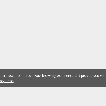
es are used to improve your browsing experience and provide you wi
acy Policy
1
2
3
4
5
...
1074
Previous
Next