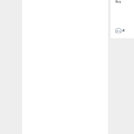
Buy
4
3
135
193
240
2