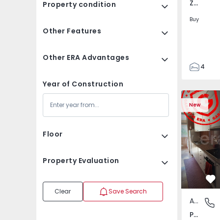
Zebreira e Segura, Castelo Branco
Property condition
Buy
Other Features
Other ERA Advantages
4
2
Year of Construction
80
Apartment T3 Maia, P
Apartment 
80
New
244
Floor
Property Evaluation
Fa
Clear
Save Search
Apartment
Pedrouç
Pedrouços, Porto