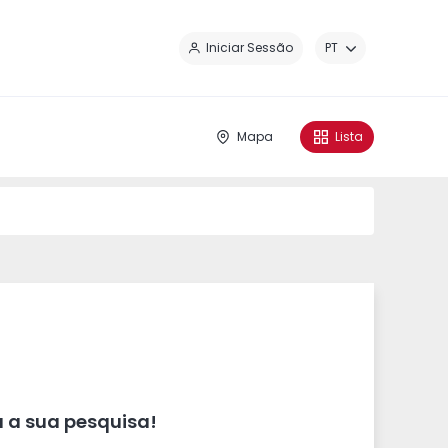
Fe
Iniciar Sessão
PT
Mapa
Lista
 a sua pesquisa!