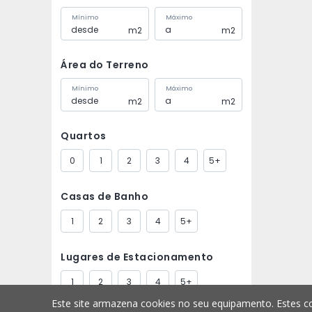
Mínimo
Máximo
m2
m2
Área do Terreno
Mínimo
Máximo
m2
m2
Quartos
0
1
2
3
4
5+
Casas de Banho
1
2
3
4
5+
Lugares de Estacionamento
1
2
3
4
5+
Este site armazena cookies no seu equipamento. Estes co