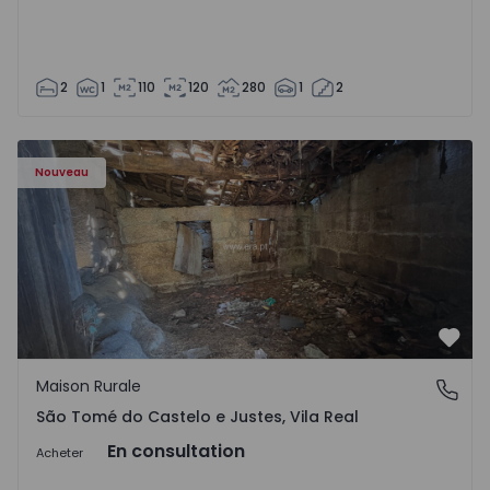
2
1
110
120
280
1
2
Maison Vila Real, São Tomé do Castelo e Justes - 1575189 
Nouveau
Préf
Maison Rurale
São Tomé do Castelo e Justes, Vila Real
São Tomé do Castelo e Justes, Vila Real
En consultation
Acheter