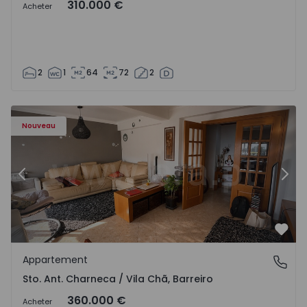
310.000 €
Acheter
2
1
64
72
2
ã - 1573477 - 14
Appartement T3 Barreiro, Sto. Ant. Charneca / Vila Chã - 
Ap
Nouveau
Précédent
Suiv
Préf
Appartement
Sto. Ant. Charneca / Vila Chã, Barreiro
Sto. Ant. Charneca / Vila Chã, Barreiro
360.000 €
Acheter