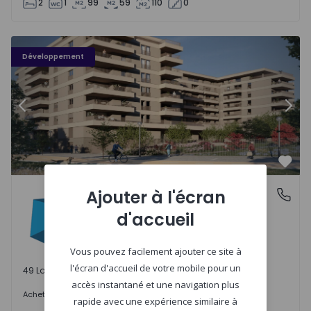
2
1
99
59
110
0
PLENO JARDIM - 3
P
Développement
Précédent
Suiv
Préf
PLENO JARDIM
Ajouter à l'écran
Águas Santas, Porto
Águas Santas, Porto
d'accueil
Vous pouvez facilement ajouter ce site à
l'écran d'accueil de votre mobile pour un
49 Lots disponibles
accès instantané et une navigation plus
242.000 €
Acheter
à partir de
rapide avec une expérience similaire à