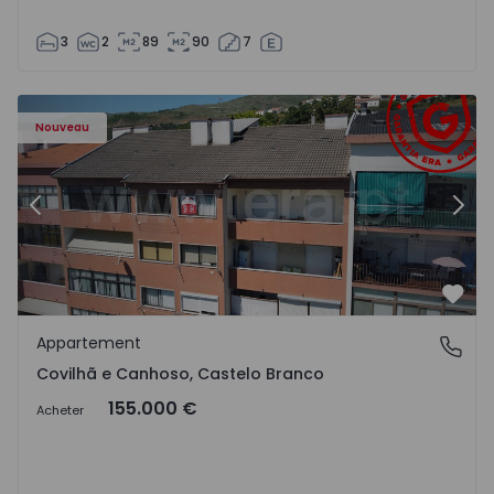
3
2
89
90
7
 - 18
Appartement T2 Covilhã, Covilhã e Canhoso - 1497806 - 1
Ap
Nouveau
Précédent
Suiv
Préf
Appartement
Covilhã e Canhoso, Castelo Branco
Covilhã e Canhoso, Castelo Branco
155.000 €
Acheter