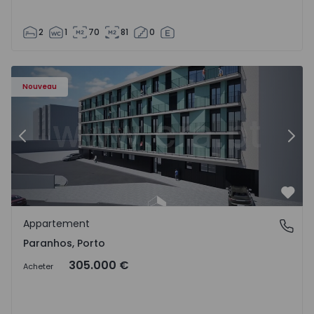
2
1
70
81
0
Appartement T1 Porto, Paranhos - 1575706 - 8
Ap
Nouveau
Précédent
Suiv
Préf
Appartement
Paranhos, Porto
Paranhos, Porto
305.000 €
Acheter