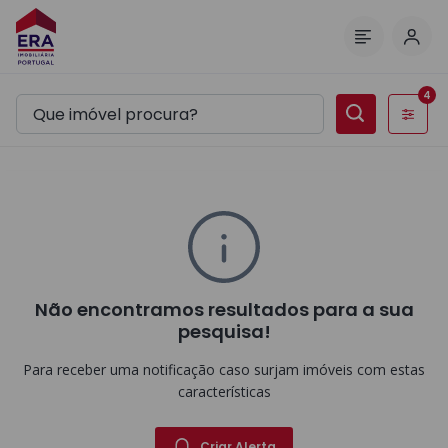
Inic
Menu
4
Filtros
Não encontramos resultados para a sua
pesquisa!
Para receber uma notificação caso surjam imóveis com estas
características
Criar Alerta