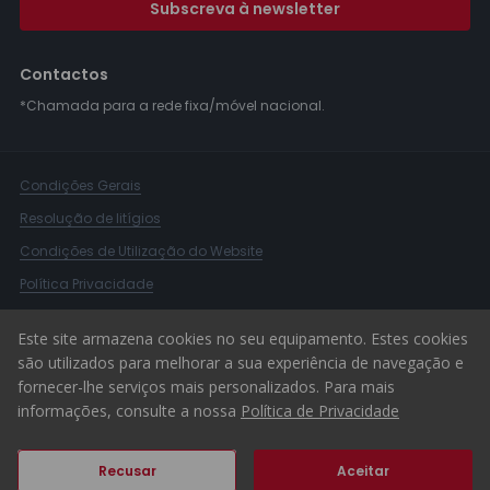
Subscreva à newsletter
Contactos
*Chamada para a rede fixa/móvel nacional.
Condições Gerais
Resolução de litígios
Condições de Utilização do Website
Política Privacidade
Livro Reclamações
Este site armazena cookies no seu equipamento. Estes cookies
Canal de Denúncias
são utilizados para melhorar a sua experiência de navegação e
fornecer-lhe serviços mais personalizados. Para mais
© 2026 ERA Portugal
informações, consulte a nossa
Política de Privacidade
Recusar
Aceitar