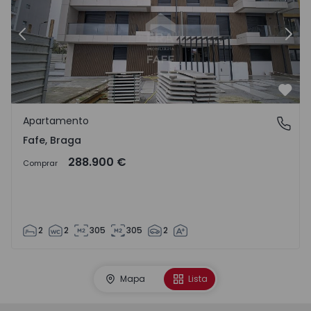
Anterior
Segu
Favo
Apartamento
Fafe, Braga
Fafe, Braga
288.900 €
Comprar
2
2
305
305
2
Mapa
Lista