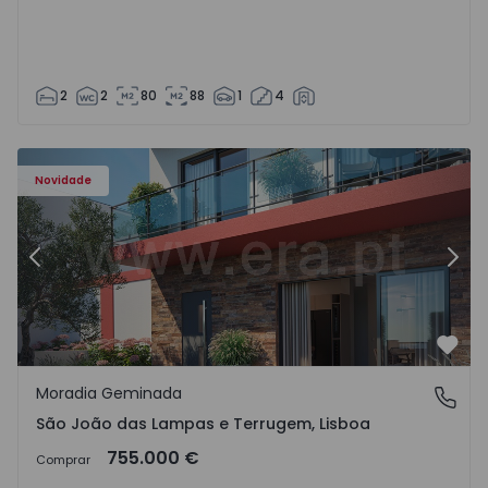
2
2
80
88
1
4
Novidade
Anterior
Segu
Favo
Moradia Geminada
São João das Lampas e Terrugem, Lisboa
São João das Lampas e Terrugem, Lisboa
755.000 €
Comprar