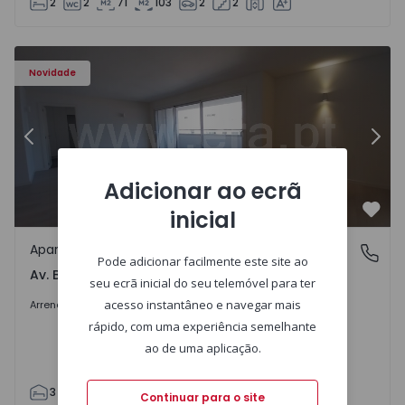
2
2
71
103
2
2
Apartamento T3 Porto, Av. Boavista - 1575472 - 5
Ap
Novidade
Anterior
Segu
Adicionar ao ecrã
inicial
Favo
Apartamento
Av. Boavista, Porto
Pode adicionar facilmente este site ao
Av. Boavista, Porto
seu ecrã inicial do seu telemóvel para ter
2.300 €
/mês
acesso instantâneo e navegar mais
Arrendar
rápido, com uma experiência semelhante
ao de uma aplicação.
3
2
132
142
2
4
Continuar para o site