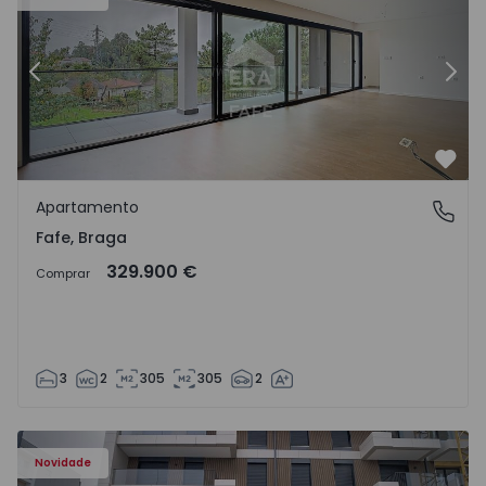
Anterior
Segu
Favo
Apartamento
Fafe, Braga
Fafe, Braga
329.900 €
Comprar
3
2
305
305
2
Novidade