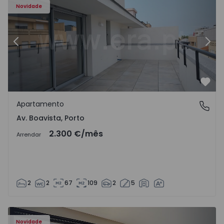
Novidade
Anterior
Segu
Favo
Apartamento
Av. Boavista, Porto
Av. Boavista, Porto
2.300 €
/mês
Arrendar
2
2
67
109
2
5
Novidade