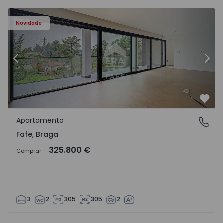
Novidade
Anterior
Segu
Favo
Apartamento
Fafe, Braga
Fafe, Braga
325.800 €
Comprar
3
2
305
305
2