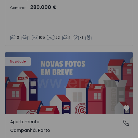
280.000 €
Comprar
3
1
105
122
1
-1
Apartamento T3 Porto, Campanhã - 1575504 - 1
Novidade
Favo
Apartamento
Campanhã, Porto
Campanhã, Porto