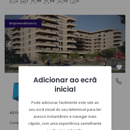
2
1
99
59
110
0
Fachada PLENO JARDIM - 3
Fa
Empreendimento
Anterior
Segu
Favo
Adicionar ao ecrã
PLENO JARDIM
Águas Santas, Porto
inicial
Águas Santas, Porto
Pode adicionar facilmente este site ao
seu ecrã inicial do seu telemóvel para ter
49 Frações disponíveis
acesso instantâneo e navegar mais
242.000 €
Comprar
desde
rápido, com uma experiência semelhante