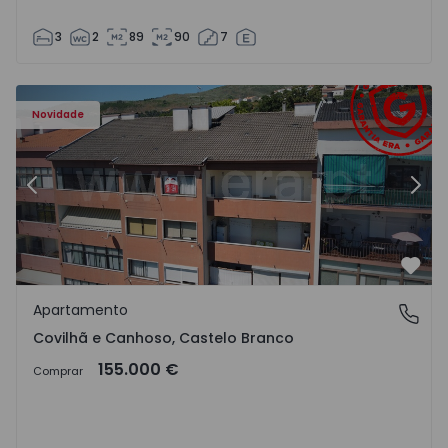
3
2
89
90
7
 - 18
Apartamento T2 Covilhã, Covilhã e Canhoso - 1497806 - 1
Ap
Novidade
Anterior
Segu
Favo
Apartamento
Covilhã e Canhoso, Castelo Branco
Covilhã e Canhoso, Castelo Branco
155.000 €
Comprar