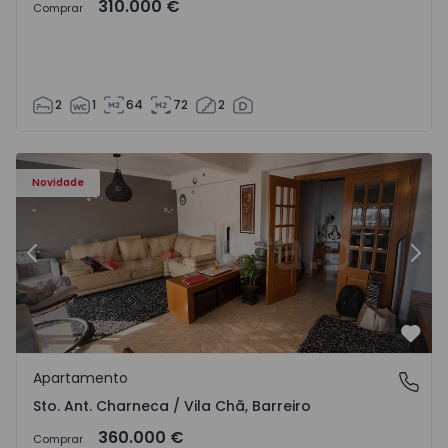
310.000 €
Comprar
2
1
64
72
2
ã - 1573477 - 14
Apartamento T3 Barreiro, Sto. Ant. Charneca / Vila Chã - 
Ap
Novidade
Anterior
Segu
Favo
Apartamento
Sto. Ant. Charneca / Vila Chã, Barreiro
Sto. Ant. Charneca / Vila Chã, Barreiro
360.000 €
Comprar