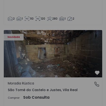
2
1
110
120
280
1
2
Moradia Vila Real, São Tomé do Castelo e Justes - 1575189
Novidade
Favo
Moradia Rústica
São Tomé do Castelo e Justes, Vila Real
São Tomé do Castelo e Justes, Vila Real
Sob Consulta
Comprar