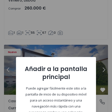
Vimeiro, Lisboa
260.000 €
Comprar
1
1
55
67
0
 1575650 - 17
Casa T7 Carregal do Sal, Currelos, Papízios e Sobral - 157
Ca
Nuevo
Añadir a la pantalla
Anterior
Sigu
principal
Puede agregar fácilmente este sitio a la
Favo
pantalla de inicio de su dispositivo móvil
para un acceso instantáneo y una
Casa
Currelos, Papízios e Sobral, Viseu
navegación más rápida con una
Currelos, Papízios e Sobral, Viseu