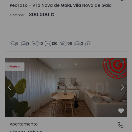
Pedroso - Vila Nova de Gaia, Vila Nova de Gaia
300.000 €
Comprar
6
3
110
120
109
3
Apartamento T1 Lourinhã, Vimeiro - 1575406 - 1
Ap
Nuevo
Anterior
Sigu
Favo
Apartamento
Vimeiro, Lisboa