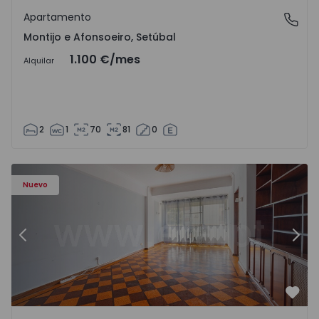
Apartamento
Montijo e Afonsoeiro, Setúbal
Montijo e Afonsoeiro, Setúbal
1.100 €
/mes
Alquilar
2
1
70
81
0
Apartamento T5 Lisboa, Olivais - 1575717 - 6
Ap
Nuevo
Anterior
Sigu
Favo