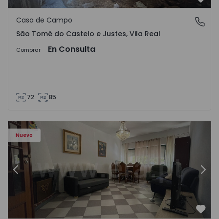
Favo
Casa de Campo
São Tomé do Castelo e Justes, Vila Real
São Tomé do Castelo e Justes, Vila Real
En Consulta
Comprar
72
85
603 - 1
Apartamento T2 Montijo, Montijo e Afonsoeiro - 1575603 
Ap
Nuevo
Anterior
Sigu
Favo