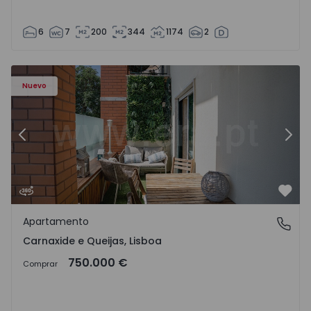
6
7
200
344
1174
2
9 - 19
Apartamento T3 Oeiras, Carnaxide e Queijas - 1524029 - 1
Ap
Nuevo
Anterior
Sigu
Favo
Apartamento
Carnaxide e Queijas, Lisboa
Carnaxide e Queijas, Lisboa
750.000 €
Comprar