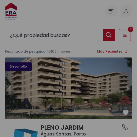
Inici
Menú
4
Filtros
Resultado de pesquisa
:
16108
imóveis
Más Recientes
PLENO JARDIM - 3
P
Desarrollo
Anterior
Sigu
Favo
PLENO JARDIM
Águas Santas, Porto
Águas Santas, Porto