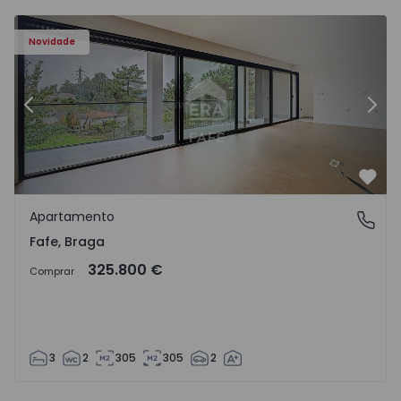
Novidade
Anterior
Segu
Favo
Apartamento
Fafe, Braga
Fafe, Braga
325.800 €
Comprar
3
2
305
305
2