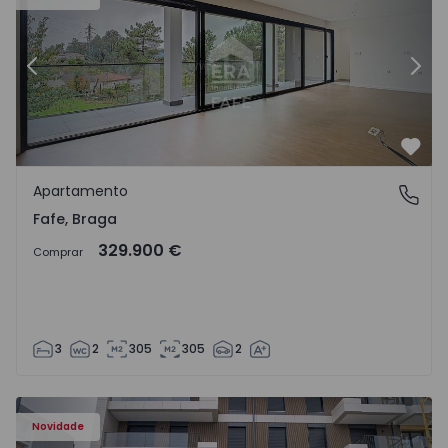
Anterior
Segu
Favo
Apartamento
Fafe, Braga
Fafe, Braga
329.900 €
Comprar
3
2
305
305
2
Novidade