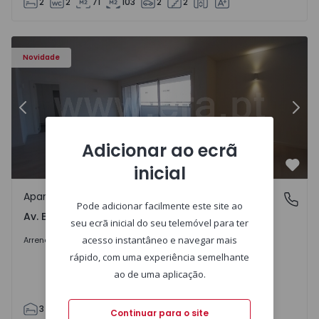
2
2
71
103
2
2
Apartamento T3 Porto, Av. Boavista - 1575472 - 5
Ap
Novidade
Anterior
Segu
Adicionar ao ecrã
inicial
Favo
Apartamento
Av. Boavista, Porto
Pode adicionar facilmente este site ao
Av. Boavista, Porto
seu ecrã inicial do seu telemóvel para ter
2.300 €
/mês
acesso instantâneo e navegar mais
Arrendar
rápido, com uma experiência semelhante
ao de uma aplicação.
3
2
132
142
2
4
Continuar para o site