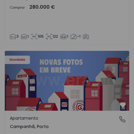
280.000 €
Comprar
3
1
105
122
1
-1
Apartamento T3 Porto, Campanhã - 1575504 - 1
Novidade
Favo
Apartamento
Campanhã, Porto
Campanhã, Porto