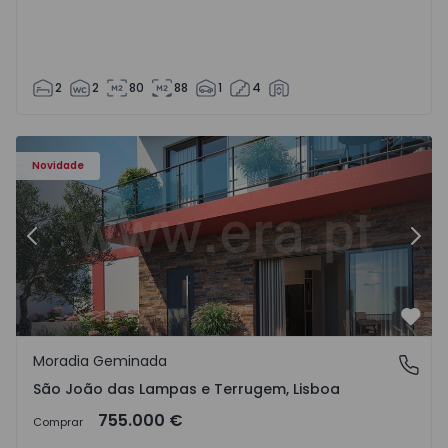
2
2
80
88
1
4
Novidade
Anterior
Segu
Favo
Moradia Geminada
São João das Lampas e Terrugem, Lisboa
São João das Lampas e Terrugem, Lisboa
755.000 €
Comprar