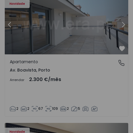
Novidade
Anterior
Segu
Favo
Apartamento
Av. Boavista, Porto
Av. Boavista, Porto
2.300 €
/mês
Arrendar
2
2
67
109
2
5
Novidade