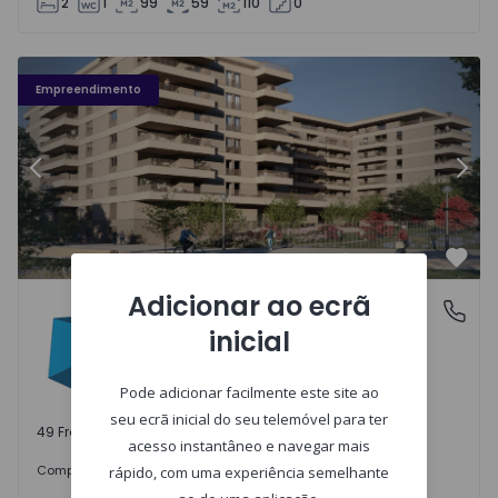
2
1
99
59
110
0
Fachada PLENO JARDIM - 3
Fa
Empreendimento
Anterior
Segu
Favo
Adicionar ao ecrã
PLENO JARDIM
Águas Santas, Porto
inicial
Águas Santas, Porto
Pode adicionar facilmente este site ao
seu ecrã inicial do seu telemóvel para ter
49 Frações disponíveis
acesso instantâneo e navegar mais
242.000 €
Comprar
desde
rápido, com uma experiência semelhante