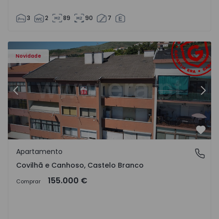
3
2
89
90
7
 - 18
Apartamento T2 Covilhã, Covilhã e Canhoso - 1497806 - 1
Ap
Novidade
Anterior
Segu
Favo
Apartamento
Covilhã e Canhoso, Castelo Branco
Covilhã e Canhoso, Castelo Branco
155.000 €
Comprar