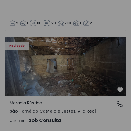
2
1
110
120
280
1
2
Moradia Vila Real, São Tomé do Castelo e Justes - 1575189
Novidade
Favo
Moradia Rústica
São Tomé do Castelo e Justes, Vila Real
São Tomé do Castelo e Justes, Vila Real
Sob Consulta
Comprar