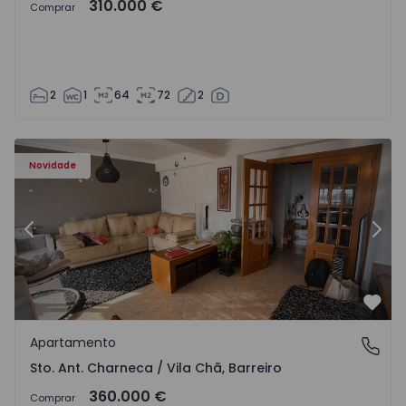
310.000 €
Comprar
2
1
64
72
2
ã - 1573477 - 14
Apartamento T3 Barreiro, Sto. Ant. Charneca / Vila Chã - 
Ap
Novidade
Anterior
Segu
Favo
Apartamento
Sto. Ant. Charneca / Vila Chã, Barreiro
Sto. Ant. Charneca / Vila Chã, Barreiro
360.000 €
Comprar