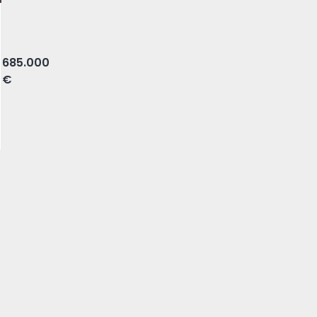
a, Lisboa
685.000
€