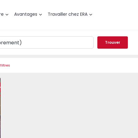
re
Avantages
Travailler chez ERA
Trouver
filtres
a, Estefânia - 1543291 - 11
t T3 Lisboa, Estefânia - 1543291 - 4
Appartement T3 Lisboa, Estefânia - 1543291 - 2
Appartement T3 Lisboa, Estefânia - 1543291 - 1
Appartement T3 Lisboa, Estefânia - 1
Appartement T3 Lisboa, Est
Appartement T3 
Appar
RA
éféré