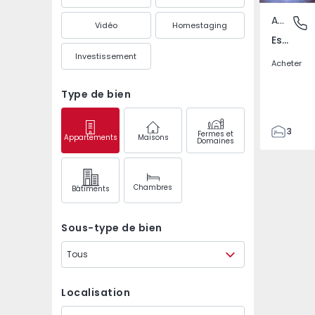
Appartement
Estefâni
Vidéo
Homestaging
Estefânia, Lisboa
Investissement
Acheter
Type de bien
3
Fermes et
Appartements
Maisons
Domaines
2
95
117
Chambres
Bâtiments
3
Sous-type de bien
Tous
Localisation