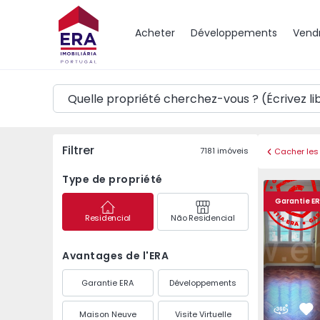
Carte
Acheter
Développements
Vend
Filtrer
7181
imóveis
Cacher les 
Type de propriété
Appartement T3 Lisbo
Appartemen
Garantie E
Residencial
Não Residencial
Avantages de l'ERA
Garantie ERA
Développements
Maison Neuve
Visite Virtuelle
Pr