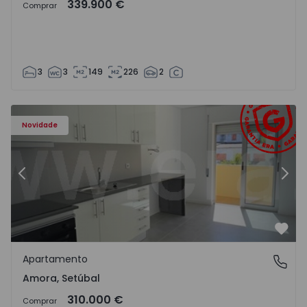
339.900 €
Comprar
3
3
149
226
2
Apartamento T2 Seixal, Amora - 1575805 - 8
Ap
Novidade
Anterior
Segu
Favo
Apartamento
Amora, Setúbal
Amora, Setúbal
310.000 €
Comprar