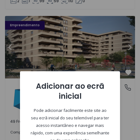
2
1
99
59
110
0
Fachada PLENO JARDIM - 3
Fa
Empreendimento
Anterior
Segu
Favo
Adicionar ao ecrã
PLENO JARDIM
Águas Santas, Porto
inicial
Águas Santas, Porto
Pode adicionar facilmente este site ao
seu ecrã inicial do seu telemóvel para ter
49 Frações disponíveis
acesso instantâneo e navegar mais
242.000 €
Comprar
desde
rápido, com uma experiência semelhante