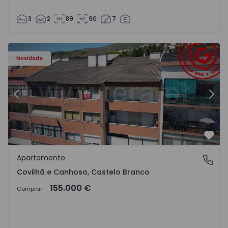
3
2
89
90
7
 - 18
Apartamento T2 Covilhã, Covilhã e Canhoso - 1497806 - 1
Ap
Novidade
Anterior
Segu
Favo
Apartamento
Covilhã e Canhoso, Castelo Branco
Covilhã e Canhoso, Castelo Branco
155.000 €
Comprar