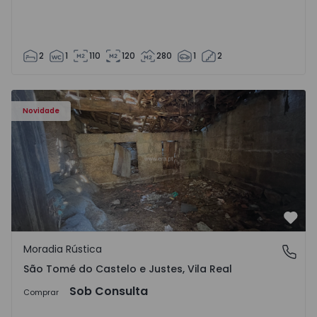
2
1
110
120
280
1
2
Moradia Vila Real, São Tomé do Castelo e Justes - 1575189
Novidade
Favo
Moradia Rústica
São Tomé do Castelo e Justes, Vila Real
São Tomé do Castelo e Justes, Vila Real
Sob Consulta
Comprar