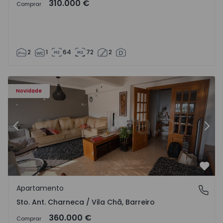
310.000 €
Comprar
2
1
64
72
2
ã - 1573477 - 14
Apartamento T3 Barreiro, Sto. Ant. Charneca / Vila Chã - 
Ap
Novidade
Anterior
Segu
Favo
Apartamento
Sto. Ant. Charneca / Vila Chã, Barreiro
Sto. Ant. Charneca / Vila Chã, Barreiro
360.000 €
Comprar