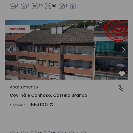
3
2
89
90
7
 - 18
Apartamento T2 Covilhã, Covilhã e Canhoso - 1497806 - 1
Ap
Novidade
Anterior
Segu
Favo
Apartamento
Covilhã e Canhoso, Castelo Branco
Covilhã e Canhoso, Castelo Branco
155.000 €
Comprar