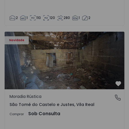
2
1
110
120
280
1
2
Moradia Vila Real, São Tomé do Castelo e Justes - 1575189
Novidade
Favo
Moradia Rústica
São Tomé do Castelo e Justes, Vila Real
São Tomé do Castelo e Justes, Vila Real
Sob Consulta
Comprar