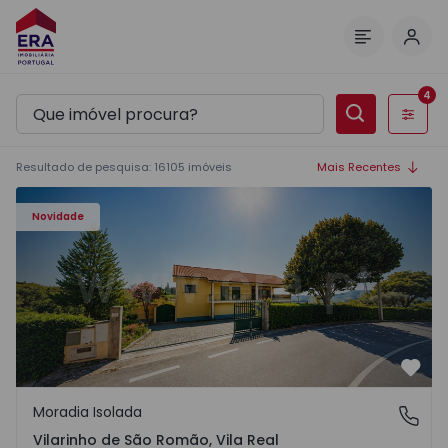
Inic
Menu
4
Filtros
Resultado de pesquisa
:
16105
imóveis
Mais Recentes
Moradia Isolada T3 Sabrosa, Vilarinho de São Romão - 15
Novidade
Favo
Moradia Isolada
Vilarinho de São Romão, Vila Real
Vilarinho de São Romão, Vila Real