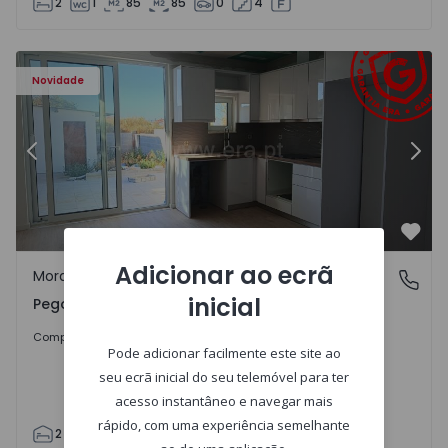
2
1
85
85
0
4
Moradia T2 Abrantes, Pego - 1575171 - 9
Mo
Novidade
Anterior
Segu
Favo
Adicionar ao ecrã
Moradia
Pego, Abrantes
inicial
Pego, Abrantes
175.000 €
Comprar
Pode adicionar facilmente este site ao
seu ecrã inicial do seu telemóvel para ter
acesso instantâneo e navegar mais
rápido, com uma experiência semelhante
2
1
99
59
110
0