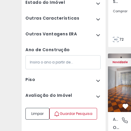
São Tomé do Castelo e Justes, Vila Real
Estado do Imóvel
Comprar
Outras Características
Outras Vantagens ERA
72
85
Ano de Construção
Apartamento T5 Lisboa
Apartament
Novidade
Piso
Avaliação do Imóvel
Fa
Limpar
Guardar Pesquisa
Apartamento
Olivais,
Olivais, Lisboa