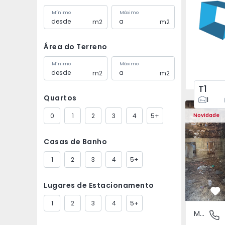
Mínimo
Máximo
m2
m2
Área do Terreno
Mínimo
Máximo
m2
m2
T1
Quartos
1
Moradia Vi
0
1
2
3
4
5+
Novidade
Casas de Banho
1
2
3
4
5+
Lugares de Estacionamento
Fa
1
2
3
4
5+
Moradia Rústica
São Tomé