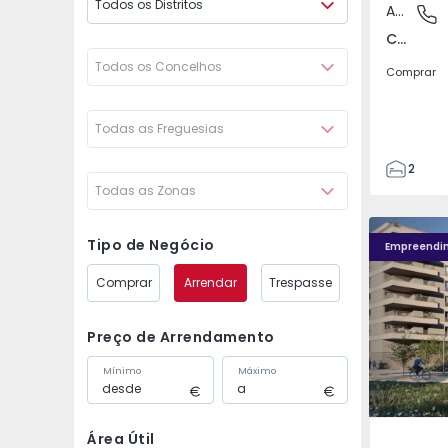
Todos os Distritos
Apartamento
Covilhã
Covilhã e Canhoso, Castelo Branco
Todos os Concelhos
Comprar
Todas as Freguesias
2
Todas as Zonas
1
85
Fachada PLENO JARDIM - 4
Fachada P
85
Tipo de Negócio
Empreendi
0
Comprar
Arrendar
Trespasse
4
Preço de Arrendamento
Mínimo
Máximo
Área Útil
Águas S