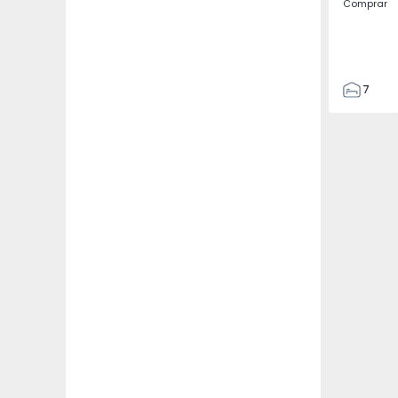
Comprar
7
3
122
186
2673
1