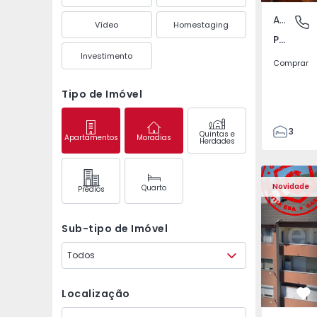
Apartamento
Póvoa de
Vídeo
Homestaging
Póvoa de Varzim, Beiriz e Argivai, Porto
Investimento
Comprar
Tipo de Imóvel
3
Quintas e
Apartamentos
Moradias
Herdades
3
138
Apartamento T2 Covil
Apartament
153
Novidade
Quarto
Prédios
2
Sub-tipo de Imóvel
Todos
Localização
Fa