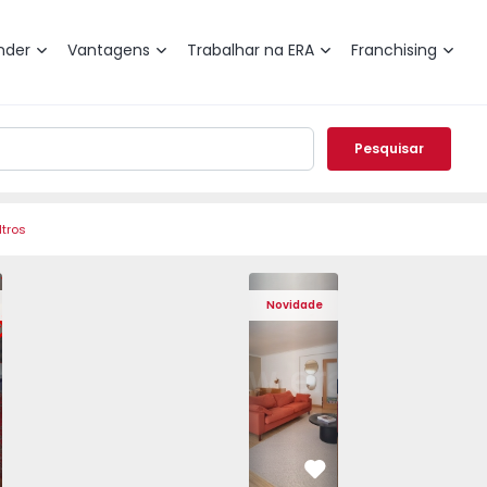
nder
Vantagens
Trabalhar na ERA
Franchising
Pesquisar
ltros
de Varzim, Póvoa de Varzim, Beiriz e Argivai - 1574602 - 2
o T3 Póvoa de Varzim, Póvoa de Varzim, Beiriz e Argivai - 
Apartamento T3 Póvoa de Varzim, Póvoa de Varzim, Beiriz e 
Apartamento T3 Póvoa de Varzim, Póvoa de Varzim
Apartamento T4 Cascais, São Domingos 
Apartamento T3 Póvoa de Varzim, Póvoa
Apartamento T4 Cascais, São
Apartamento T3 Póvoa de Va
Apartamento T4 Ca
Apartamento T3 
Apartam
Apart
Novidade
vorito
Favorito