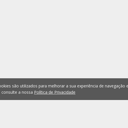
okies são utilizados para melhorar a sua experiência de navegação e
, consulte a nossa
Política de Privacidade
1
2
3
4
5
...
1075
Anterior
Seguint