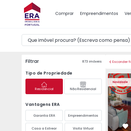
Mapa
Comprar
Empreendimentos
Ve
Filtrar
873
imóveis
Esconder fi
Tipo de Propriedade
Apartamento T3 Póvoa 
Apartament
Novidade
Residencial
Não Residencial
Vantagens ERA
Garantia ERA
Empreendimentos
Casa a Estrear
Visita Virtual
Fa