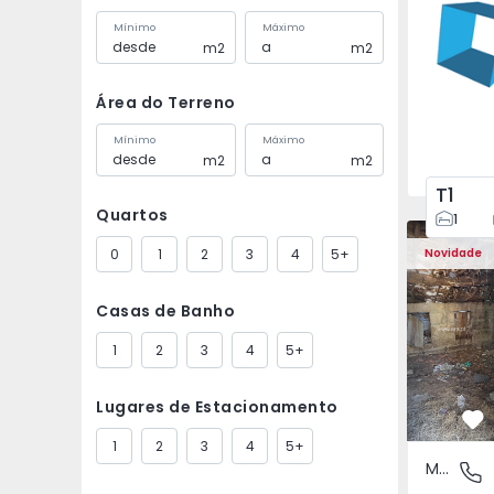
Mínimo
Máximo
m2
m2
Área do Terreno
Mínimo
Máximo
m2
m2
T1
Quartos
1
Moradia Vi
0
1
2
3
4
5+
Novidade
Casas de Banho
1
2
3
4
5+
Lugares de Estacionamento
Fa
1
2
3
4
5+
Moradia Rústica
São Tomé