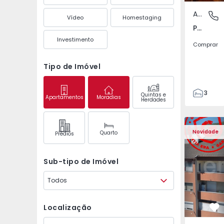
Apartamento
Póvoa de
Vídeo
Homestaging
Póvoa de Varzim, Beiriz e Argivai, Porto
Investimento
Comprar
Tipo de Imóvel
3
Quintas e
Apartamentos
Moradias
Herdades
3
138
Apartamento T2 Covil
Apartament
153
Novidade
Quarto
Prédios
2
Sub-tipo de Imóvel
Todos
Localização
Fa