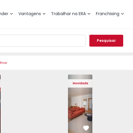
nder
Vantagens
Trabalhar na ERA
Franchising
Pesquisar
ltros
de Varzim, Póvoa de Varzim, Beiriz e Argivai - 1574602 - 2
o T3 Póvoa de Varzim, Póvoa de Varzim, Beiriz e Argivai - 
Apartamento T3 Póvoa de Varzim, Póvoa de Varzim, Beiriz e 
Apartamento T3 Póvoa de Varzim, Póvoa de Varzim
Apartamento T4 Cascais, São Domingos 
Apartamento T3 Póvoa de Varzim, Póvoa
Apartamento T4 Cascais, São
Apartamento T3 Póvoa de Va
Apartamento T4 Ca
Apartamento T3 
Apartam
Apart
Novidade
vorito
Favorito