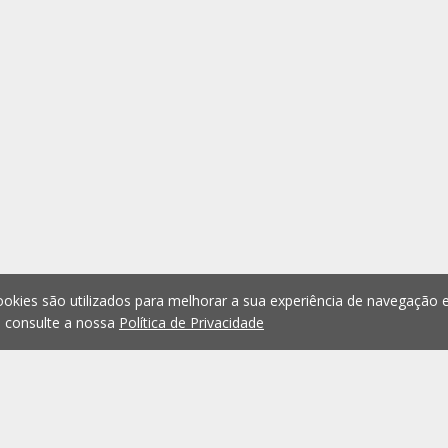
okies são utilizados para melhorar a sua experiência de navegação e
, consulte a nossa
Política de Privacidade
1
2
3
4
5
...
1075
Anterior
Seguint