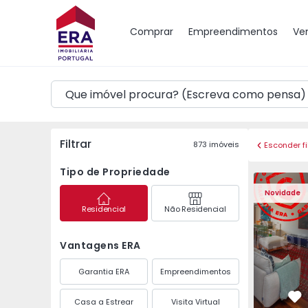
Mapa
Comprar
Empreendimentos
Ve
Filtrar
873
imóveis
Esconder fi
Tipo de Propriedade
Apartamento T3 Póvoa 
Apartament
Novidade
Residencial
Não Residencial
Vantagens ERA
Garantia ERA
Empreendimentos
Casa a Estrear
Visita Virtual
Fa