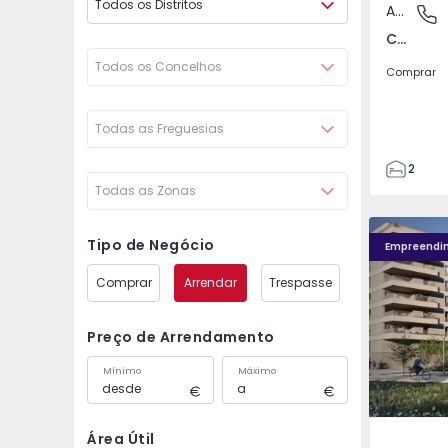
Todos os Distritos
Apartamento
Covilhã
Covilhã e Canhoso, Castelo Branco
Todos os Concelhos
Comprar
Todas as Freguesias
2
Todas as Zonas
1
85
Fachada PLENO JARDIM - 4
Fachada P
85
Tipo de Negócio
Empreendi
0
Comprar
Arrendar
Trespasse
4
Preço de Arrendamento
Mínimo
Máximo
Área Útil
Águas S