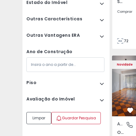
São Tomé do Castelo e Justes, Vila Real
Estado do Imóvel
Comprar
Outras Características
Outras Vantagens ERA
72
85
Ano de Construção
Apartamento T5 Lisboa
Apartament
Novidade
Piso
Avaliação do Imóvel
Fa
Limpar
Guardar Pesquisa
Apartamento
Olivais,
Olivais, Lisboa