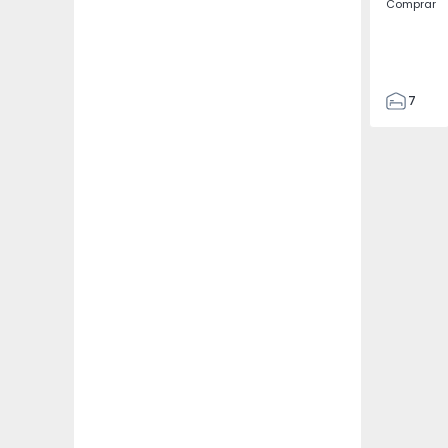
Comprar
7
3
122
186
2673
1