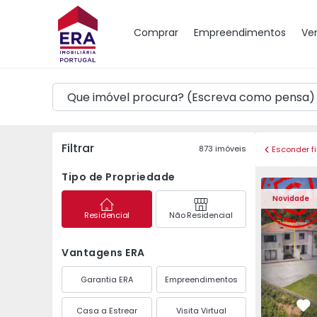
Mapa
Comprar
Empreendimentos
Ve
Filtrar
873
imóveis
Esconder fi
Tipo de Propriedade
Moradia Geminada T3 
Moradia G
Novidade
Residencial
Não Residencial
Vantagens ERA
Garantia ERA
Empreendimentos
Casa a Estrear
Visita Virtual
Fa