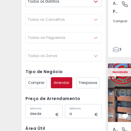
Todos os Distritos
Apartamento
Póvoa de
Póvoa de Varzim, Beiriz e Argivai, Porto
Todos os Concelhos
Comprar
Todas as Freguesias
3
Todas as Zonas
3
138
Apartamento T2 Covil
Apartament
153
Tipo de Negócio
Novidade
2
Comprar
Arrendar
Trespasse
Preço de Arrendamento
Mínimo
Máximo
Fa
Área Útil
Apartamento
Covilhã