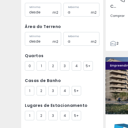
Covilhã e Canhoso, Castelo Branco
Mínimo
Máximo
m2
m2
Comprar
Área do Terreno
Mínimo
Máximo
m2
m2
2
1
Quartos
85
Fachada PLENO JARDIM - 4
Fachada P
85
0
1
2
3
4
5+
Empreendi
0
4
Casas de Banho
1
2
3
4
5+
Lugares de Estacionamento
1
2
3
4
5+
Águas S