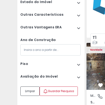
Estado do Imóvel
Outras Características
Outras Vantagens ERA
T1
Ano de Construção
1
Moradia Vi
Novidade
Piso
Avaliação do Imóvel
Fa
Limpar
Guardar Pesquisa
Moradia Rústica
São Tomé
São Tomé do Castelo e Justes, Vila Real