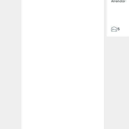
Arrendar
5
3
187
187
3