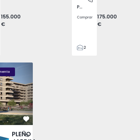
Pego, Abrantes
155.000
175.000
Comprar
€
€
2
1
99
LENO JARDIM - 3
Fachada PLENO JARDIM - 2
Sala T1 PLENO JARDI
59
mento
110
0
Favorito
PLENO
antas, Porto