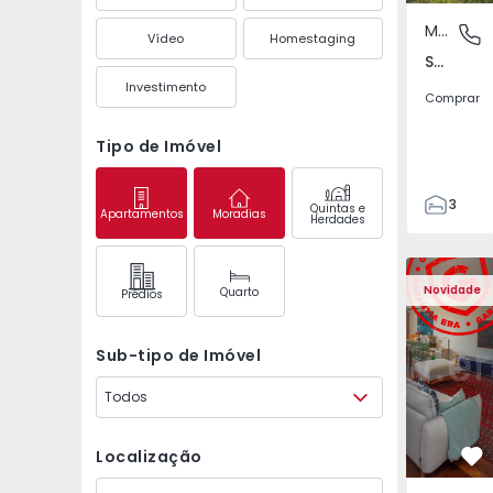
Moradia Geminada
São Mate
Vídeo
Homestaging
São Mateus da Calheta, Ilha Terceira
Investimento
Comprar
Tipo de Imóvel
3
Quintas e
Apartamentos
Moradias
Herdades
3
149
Apartamento T3 Póvoa 
Apartament
226
Novidade
Quarto
Prédios
2
Sub-tipo de Imóvel
Todos
Localização
Fa