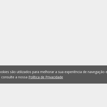
okies são utilizados para melhorar a sua experiência de navegação e
, consulte a nossa
Política de Privacidade
1
2
3
4
5
...
1076
Anterior
Seguint