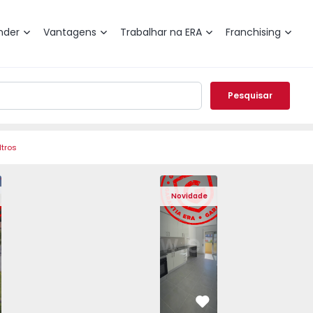
nder
Vantagens
Trabalhar na ERA
Franchising
Pesquisar
ltros
Angra do Heroísmo, São Mateus da Calheta - 1575310 - 40
eminada T3 Angra do Heroísmo, São Mateus da Calheta - 15
Moradia Geminada T3 Angra do Heroísmo, São Mateus da Ca
Moradia Geminada T3 Angra do Heroísmo, São Ma
Apartamento T2 Seixal, Amora - 1575805
Moradia Geminada T3 Angra do Heroís
Apartamento T2 Seixal, Amora
Moradia Geminada T3 Angra
Apartamento T2 Se
Moradia Geminad
Apartam
Mora
Novidade
vorito
Favorito