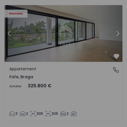
Nouveau
Précédent
Suiv
Préf
Appartement
Fafe, Braga
Fafe, Braga
325.800 €
Acheter
3
2
305
305
2