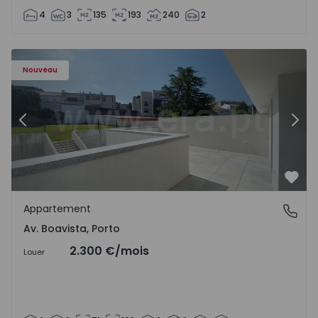
4
3
135
193
240
2
Appartement T2 Porto, Av. Boavista - 1575459 - 4
Ap
Nouveau
Précédent
Suiv
Préf
Appartement
Av. Boavista, Porto
Av. Boavista, Porto
2.300 €
/mois
Louer