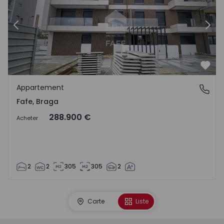
Précédent
Suiv
Préf
Appartement
Fafe, Braga
Fafe, Braga
288.900 €
Acheter
2
2
305
305
2
Carte
Liste