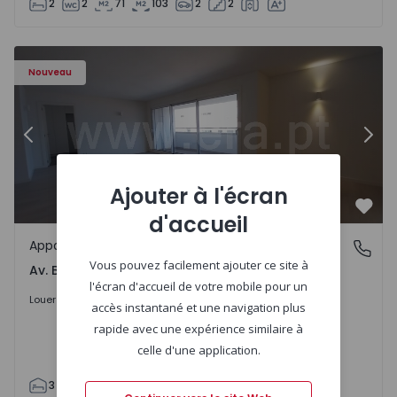
2
2
71
103
2
2
Appartement T3 Porto, Av. Boavista - 1575472 - 5
Ap
Nouveau
Précédent
Suiv
Ajouter à l'écran
Préf
d'accueil
Appartement
Av. Boavista, Porto
Vous pouvez facilement ajouter ce site à
Av. Boavista, Porto
l'écran d'accueil de votre mobile pour un
2.300 €
/mois
Louer
accès instantané et une navigation plus
rapide avec une expérience similaire à
celle d'une application.
3
2
132
142
2
4