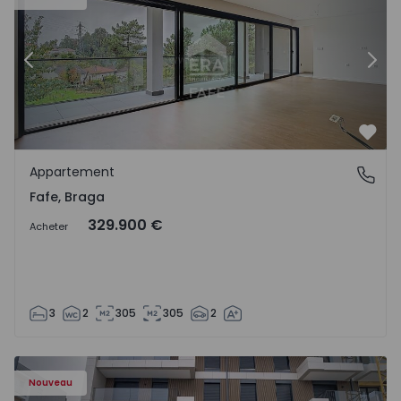
Précédent
Suiv
Préf
Appartement
Fafe, Braga
Fafe, Braga
329.900 €
Acheter
3
2
305
305
2
Nouveau