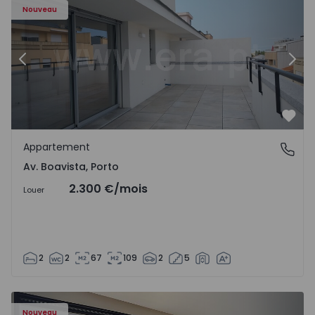
Nouveau
Précédent
Suiv
Préf
Appartement
Av. Boavista, Porto
Av. Boavista, Porto
2.300 €
/mois
Louer
2
2
67
109
2
5
Nouveau