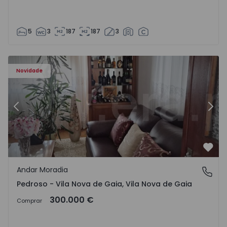
5
3
187
187
3
elo - 1575635 - 12
Andar Moradia T6 Vila Nova de Gaia, Pedroso e Seixezelo 
An
Novidade
Anterior
Segu
Favo
Andar Moradia
Pedroso - Vila Nova de Gaia, Vila Nova de Gaia
Pedroso - Vila Nova de Gaia, Vila Nova de Gaia
300.000 €
Comprar