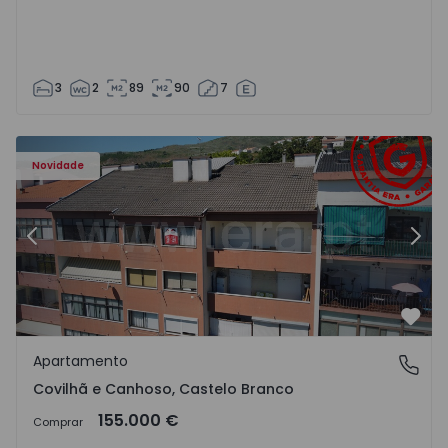
3
2
89
90
7
 - 18
Apartamento T2 Covilhã, Covilhã e Canhoso - 1497806 - 1
Ap
Novidade
Anterior
Segu
Favo
Apartamento
Covilhã e Canhoso, Castelo Branco
Covilhã e Canhoso, Castelo Branco
155.000 €
Comprar