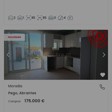
2
1
85
85
0
4
Moradia T2 Abrantes, Pego - 1575171 - 9
Mo
Novidade
Anterior
Segu
Favo
Moradia
Pego, Abrantes
Pego, Abrantes
175.000 €
Comprar