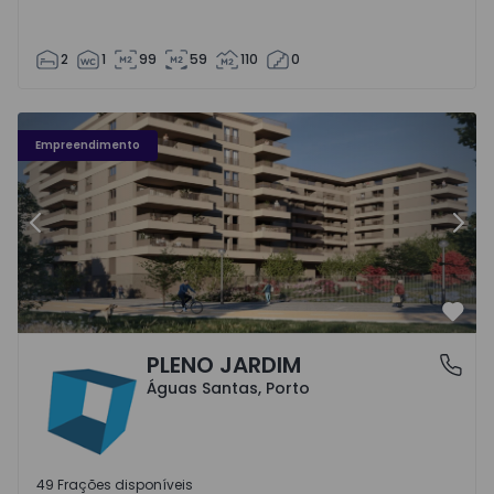
2
1
99
59
110
0
Fachada PLENO JARDIM - 3
Fa
Empreendimento
Anterior
Segu
Favo
PLENO JARDIM
Águas Santas, Porto
Águas Santas, Porto
49 Frações disponíveis