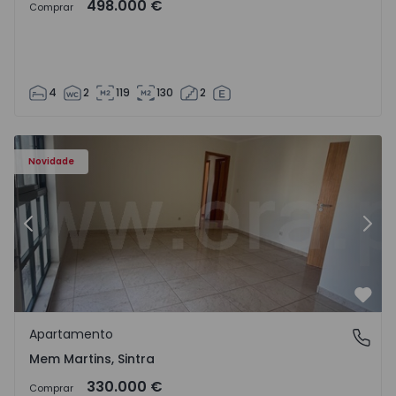
498.000 €
Comprar
4
2
119
130
2
8416 - 15
Apartamento T3 Sintra, Algueirão-Mem Martins - 1528416
Ap
Novidade
Anterior
Segu
Favo
Apartamento
Mem Martins, Sintra
Mem Martins, Sintra
330.000 €
Comprar