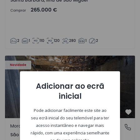
Santa Bárbara, Ilha de São Miguel
265.000 €
Comprar
2
1
110
120
280
1
2
Moradia Vila Real, São Tomé do Castelo e Justes - 1575189
Novidade
Adicionar ao ecrã
inicial
Pode adicionar facilmente este site ao
Favo
seu ecrã inicial do seu telemóvel para ter
acesso instantâneo e navegar mais
Moradia Rústica
São Tomé do Castelo e Justes, Vila Real
rápido, com uma experiência semelhante
São Tomé do Castelo e Justes, Vila Real