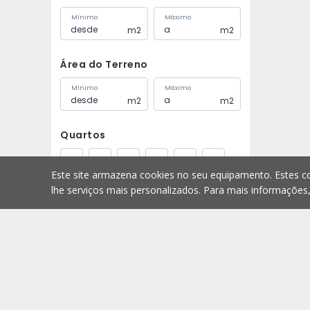
Mínimo
Máximo
m2
m2
Área do Terreno
Mínimo
Máximo
m2
m2
Quartos
0
1
2
3
4
5+
Este site armazena cookies no seu equipamento. Estes co
lhe serviços mais personalizados. Para mais informações
Casas de Banho
1
2
3
4
5+
Imóveis
Arrendar
Lugares de Estacionamento
Homepage
1
2
3
4
5+