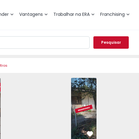
nder
Vantagens
Trabalhar na ERA
Franchising
Pesquisar
ltros
rcelos, Rio Covo (Santa Eugénia) - 1539866 - 16
olada T4 Barcelos, Rio Covo (Santa Eugénia) - 1539866 - 29
Moradia Isolada T4 Barcelos, Rio Covo (Santa Eugénia) - 15
Moradia Isolada T4 Barcelos, Rio Covo (Santa Eu
Moradia Isolada T4 Barcelos, Rio Covo
Moradia Barcelos, Rio Covo (
Moradia Isolada T4 Barcelo
Moradia Isolada
Morad
weet Home
vorito
Favorito