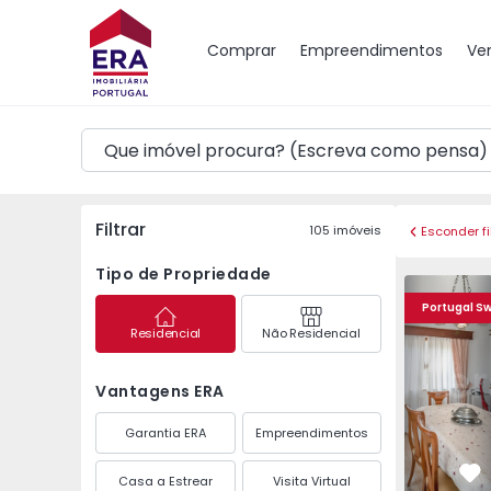
Mapa
Comprar
Empreendimentos
Ve
Filtrar
105
imóveis
Esconder fi
Tipo de Propriedade
Moradia Isolada T4 Ba
Moradia Is
Portugal S
Residencial
Não Residencial
Vantagens ERA
Garantia ERA
Empreendimentos
Casa a Estrear
Visita Virtual
Fa