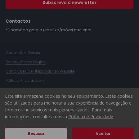
Subscreva à newsletter
Contactos
*Chamada para a rede fixa/móvel nacional.
Condições Gerais
Resolução de litígios
Condições de Utilização do Website
Política Privacidade
Livro Reclamações
Este site armazena cookies no seu equipamento. Estes cookies
Canal de Denúncias
são utilizados para melhorar a sua experiência de navegação e
fornecer-lhe serviços mais personalizados. Para mais
© 2026 ERA Portugal
informações, consulte a nossa
Política de Privacidade
Recusar
Aceitar