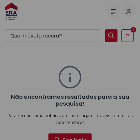
Inic
Menu
4
Filtros
Não encontramos resultados para a sua
pesquisa!
Para receber uma notificação caso surjam imóveis com estas
características
Criar Alerta