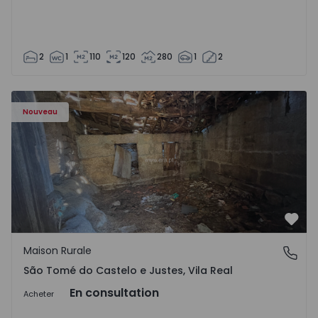
2
1
110
120
280
1
2
Maison Vila Real, São Tomé do Castelo e Justes - 1575189 
Nouveau
Préf
Maison Rurale
São Tomé do Castelo e Justes, Vila Real
São Tomé do Castelo e Justes, Vila Real
En consultation
Acheter