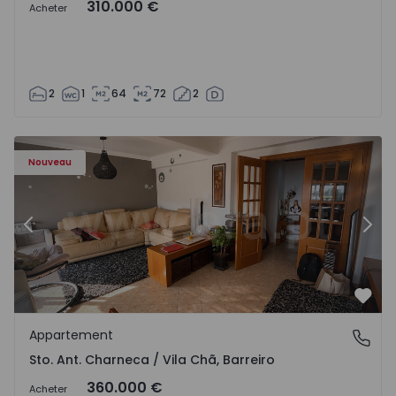
310.000 €
Acheter
2
1
64
72
2
ã - 1573477 - 14
Appartement T3 Barreiro, Sto. Ant. Charneca / Vila Chã - 
Ap
Nouveau
Précédent
Suiv
Préf
Appartement
Sto. Ant. Charneca / Vila Chã, Barreiro
Sto. Ant. Charneca / Vila Chã, Barreiro
360.000 €
Acheter