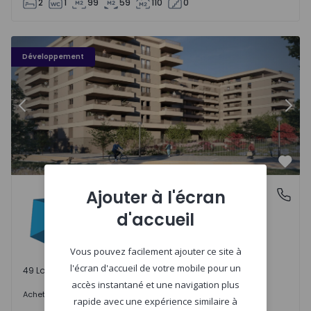
2
1
99
59
110
0
PLENO JARDIM - 3
P
Développement
Précédent
Suiv
Préf
PLENO JARDIM
Ajouter à l'écran
Águas Santas, Porto
Águas Santas, Porto
d'accueil
Vous pouvez facilement ajouter ce site à
l'écran d'accueil de votre mobile pour un
49 Lots disponibles
accès instantané et une navigation plus
242.000 €
Acheter
à partir de
rapide avec une expérience similaire à