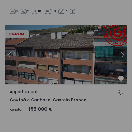
3
2
89
90
7
 - 18
Appartement T2 Covilhã, Covilhã e Canhoso - 1497806 - 1
Ap
Nouveau
Précédent
Suiv
Préf
Appartement
Covilhã e Canhoso, Castelo Branco
Covilhã e Canhoso, Castelo Branco
155.000 €
Acheter