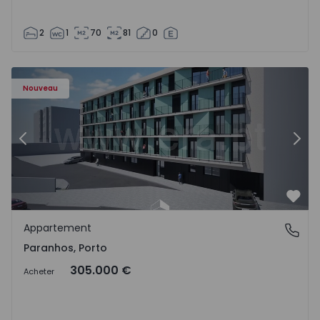
2
1
70
81
0
Appartement T1 Porto, Paranhos - 1575706 - 8
Ap
Nouveau
Précédent
Suiv
Préf
Appartement
Paranhos, Porto
Paranhos, Porto
305.000 €
Acheter