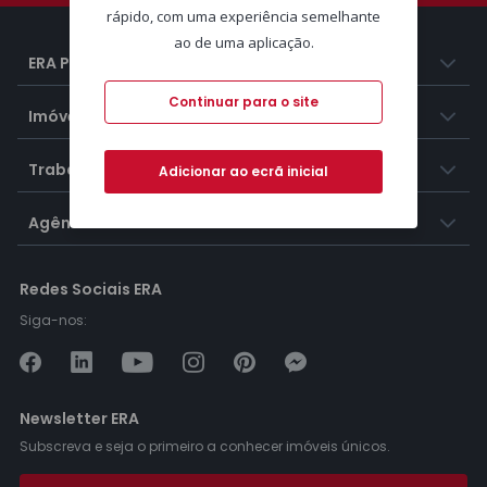
rápido, com uma experiência semelhante
ao de uma aplicação.
ERA Portugal
Continuar para o site
Imóveis
Trabalhar na ERA
Adicionar ao ecrã inicial
Agências ERA
Redes Sociais ERA
Siga-nos:
Newsletter ERA
Subscreva e seja o primeiro a conhecer imóveis únicos.