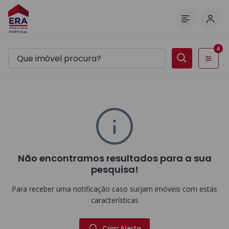
Inic
Menu
4
Filtros
Não encontramos resultados para a sua
pesquisa!
Para receber uma notificação caso surjam imóveis com estas
características
Criar Alerta