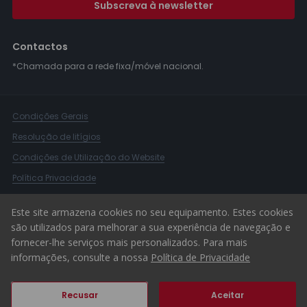
Subscreva à newsletter
Contactos
*Chamada para a rede fixa/móvel nacional.
Condições Gerais
Resolução de litígios
Condições de Utilização do Website
Política Privacidade
Livro Reclamações
Este site armazena cookies no seu equipamento. Estes cookies
Canal de Denúncias
são utilizados para melhorar a sua experiência de navegação e
fornecer-lhe serviços mais personalizados. Para mais
© 2026 ERA Portugal
informações, consulte a nossa
Política de Privacidade
Recusar
Aceitar