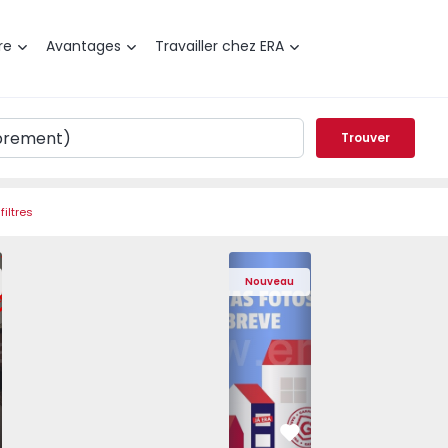
re
Avantages
Travailler chez ERA
Trouver
filtres
 Pedrouços - 1575536 - 7
t T3 Maia, Pedrouços - 1575536 - 9
Appartement T3 Maia, Pedrouços - 1575536 - 8
Appartement T3 Maia, Pedrouços - 1575536 - 12
Appartement T3 Maia, Pedrouços - 15
Appartement T3 Porto, Camp
Appartement T3 Maia, Pedr
Appartement T3 
Appa
Nouveau
éféré
Préféré