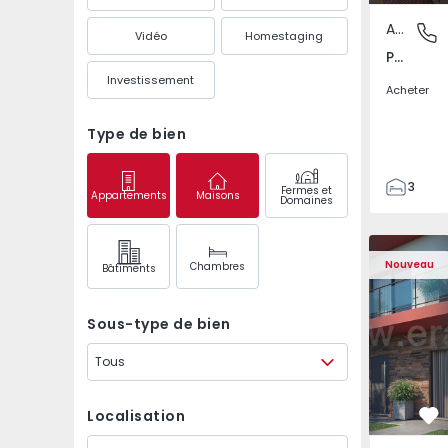
Appartement
Pedrouç
Vidéo
Homestaging
Pedrouços, Porto
Investissement
Acheter
Type de bien
3
Fermes et
Appartements
Maisons
Domaines
1
105
122
Nouveau
Chambres
Bâtiments
1
-1
Sous-type de bien
Tous
Localisation
Pr