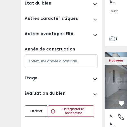
Av. Boavista, Porto
État du bien
Louer
Autres caractéristiques
Autres avantages ERA
3
2
Année de construction
132
Appartement T2 Porto,
Appartemen
142
Nouveau
2
3
Étage
Évaluation du bien
Pr
Enregistrer la
Effacer
recherche
Appartement
Av. Boav
Av. Boavista, Porto