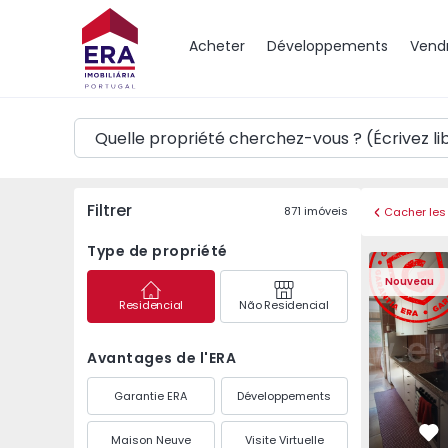
Carte
Acheter
Développements
Vend
Filtrer
871
imóveis
Cacher les 
Type de propriété
Appartement T3 Maia,
Appartemen
Nouveau
Residencial
Não Residencial
Avantages de l'ERA
Garantie ERA
Développements
Maison Neuve
Visite Virtuelle
Pr