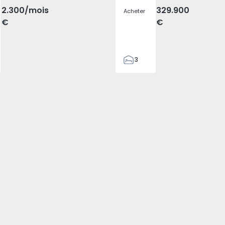
2.300
/mois
329.900
Acheter
€
€
3
2
305
305
2