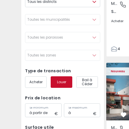
Tous les districts
Maison Jumelée
São Joã
São João das Lampas e Terrugem, Lisboa
Toutes les municipalités
Acheter
Toutes les paroisses
4
Toutes les zones
3
135
Maison Jumelée T4 co
Maison Ju
193
Type de transaction
Nouveau
240
Bail à
Acheter
Louer
2
Céder
Prix de location
Le minimum
Le maximum
Pr
Surface utile
Maison Jumelée
São Joã