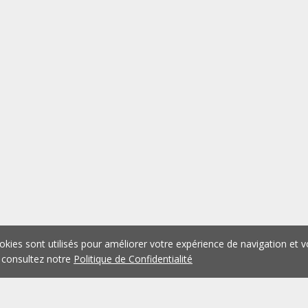
okies sont utilisés pour améliorer votre expérience de navigation et v
 consultez notre
Politique de Confidentialité
1
2
3
4
5
...
1073