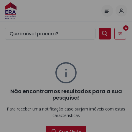
Inic
Menu
4
Filtros
Não encontramos resultados para a sua
pesquisa!
Para receber uma notificação caso surjam imóveis com estas
características
Criar Alerta