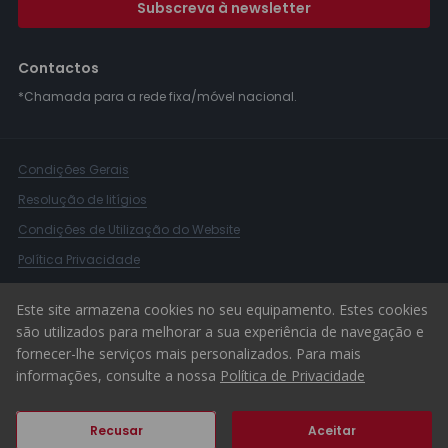
Subscreva à newsletter
Contactos
*Chamada para a rede fixa/móvel nacional.
Condições Gerais
Resolução de litígios
Condições de Utilização do Website
Política Privacidade
Livro Reclamações
Este site armazena cookies no seu equipamento. Estes cookies
Canal de Denúncias
são utilizados para melhorar a sua experiência de navegação e
fornecer-lhe serviços mais personalizados. Para mais
© 2026 ERA Portugal
informações, consulte a nossa
Política de Privacidade
Recusar
Aceitar