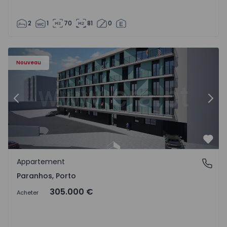
2
1
70
81
0
Appartement T1 Porto, Paranhos - 1575706 - 8
Ap
Nouveau
Précédent
Suiv
Préf
Appartement
Paranhos, Porto
Paranhos, Porto
305.000 €
Acheter