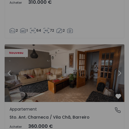
310.000 €
Acheter
2
1
64
72
2
ã - 1573477 - 14
Appartement T3 Barreiro, Sto. Ant. Charneca / Vila Chã - 
Ap
Nouveau
Précédent
Suiv
Préf
Appartement
Sto. Ant. Charneca / Vila Chã, Barreiro
Sto. Ant. Charneca / Vila Chã, Barreiro
360.000 €
Acheter