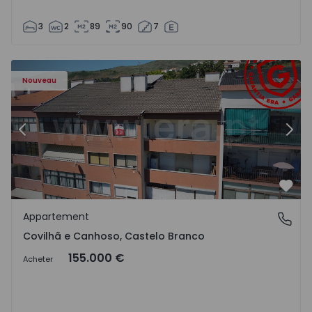
3
2
89
90
7
 - 18
Appartement T2 Covilhã, Covilhã e Canhoso - 1497806 - 1
Ap
Nouveau
Précédent
Suiv
Préf
Appartement
Covilhã e Canhoso, Castelo Branco
Covilhã e Canhoso, Castelo Branco
155.000 €
Acheter