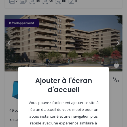
2
1
99
59
110
0
PLENO JARDIM - 3
P
Développement
Précédent
Suiv
Préf
PLENO JARDIM
Ajouter à l'écran
Águas Santas, Porto
Águas Santas, Porto
d'accueil
Vous pouvez facilement ajouter ce site à
l'écran d'accueil de votre mobile pour un
49 Lots disponibles
accès instantané et une navigation plus
242.000 €
Acheter
à partir de
rapide avec une expérience similaire à