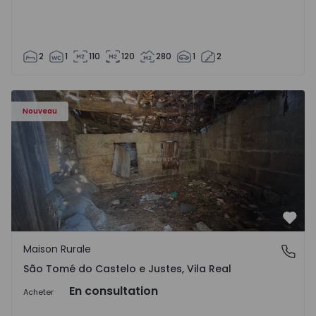
2
1
110
120
280
1
2
Maison Vila Real, São Tomé do Castelo e Justes - 1575189 
Nouveau
Préf
Maison Rurale
São Tomé do Castelo e Justes, Vila Real
São Tomé do Castelo e Justes, Vila Real
En consultation
Acheter