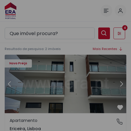
Inic
Menu
4
Filtros
Resultado de pesquisa
:
2
imóveis
Mais Recentes
Novo Preço
Anterior
Segu
Favo
Apartamento
Ericeira, Lisboa
Ericeira, Lisboa