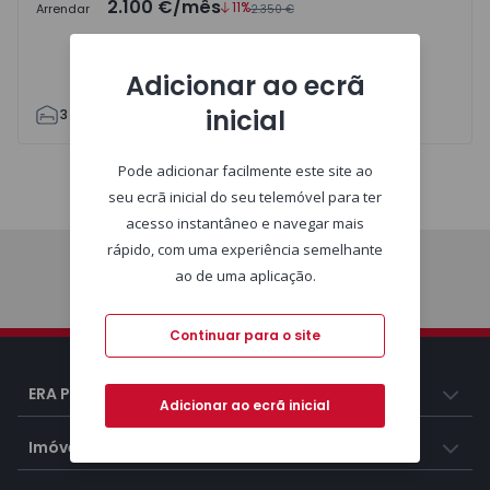
2.100 €
/mês
11%
Arrendar
2.350 €
Adicionar ao ecrã
inicial
3
2
96
120
1
1
Pode adicionar facilmente este site ao
Mapa
Lista
seu ecrã inicial do seu telemóvel para ter
acesso instantâneo e navegar mais
rápido, com uma experiência semelhante
ao de uma aplicação.
Imóveis
Continuar para o site
ERA Portugal
Adicionar ao ecrã inicial
Imóveis