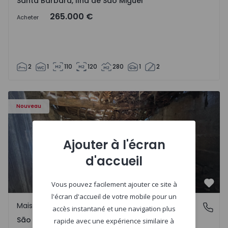
Santa Bárbara, Ilha de São Miguel
265.000 €
Acheter
2
1
110
120
280
1
2
Maison Vila Real, São Tomé do Castelo e Justes - 1575189 
Nouveau
Ajouter à l'écran
d'accueil
Vous pouvez facilement ajouter ce site à
Préf
l'écran d'accueil de votre mobile pour un
Maison Rurale
São Tomé do Castelo e Justes, Vila Real
accès instantané et une navigation plus
São Tomé do Castelo e Justes, Vila Real
rapide avec une expérience similaire à