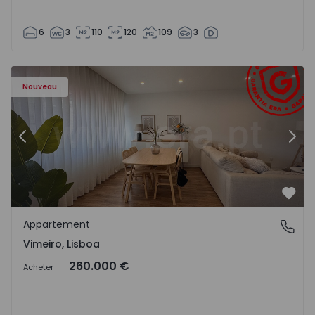
6
3
110
120
109
3
Appartement T1 Lourinhã, Vimeiro - 1575406 - 1
Ap
Nouveau
Précédent
Suiv
Préf
Appartement
Vimeiro, Lisboa
Vimeiro, Lisboa
260.000 €
Acheter