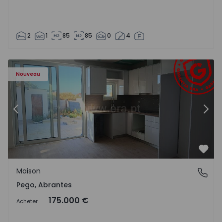
2
1
85
85
0
4
Maison T2 Abrantes, Pego - 1575171 - 9
Ma
Nouveau
Précédent
Suiv
Préf
Maison
Pego, Abrantes
Pego, Abrantes
175.000 €
Acheter