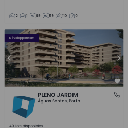
2
1
99
59
110
0
PLENO JARDIM - 3
P
Développement
Précédent
Suiv
Préf
PLENO JARDIM
Águas Santas, Porto
Águas Santas, Porto
49 Lots disponibles