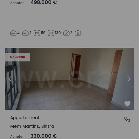
498.000 €
Acheter
4
2
119
130
2
8416 - 15
Appartement T3 Sintra, Algueirão-Mem Martins - 1528416
Ap
Nouveau
Précédent
Suiv
Préf
Appartement
Mem Martins, Sintra
Mem Martins, Sintra
330.000 €
Acheter