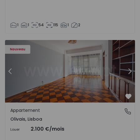
1
1
54
115
1
2
Appartement T5 Lisboa, Olivais - 1575717 - 6
Ap
Nouveau
Précédent
Suiv
Préf
Appartement
Olivais, Lisboa
Olivais, Lisboa
2.100 €
/mois
Louer