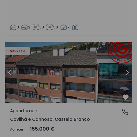
3
2
89
90
7
 - 18
Appartement T2 Covilhã, Covilhã e Canhoso - 1497806 - 1
Ap
Nouveau
Précédent
Suiv
Préf
Appartement
Covilhã e Canhoso, Castelo Branco
Covilhã e Canhoso, Castelo Branco
155.000 €
Acheter