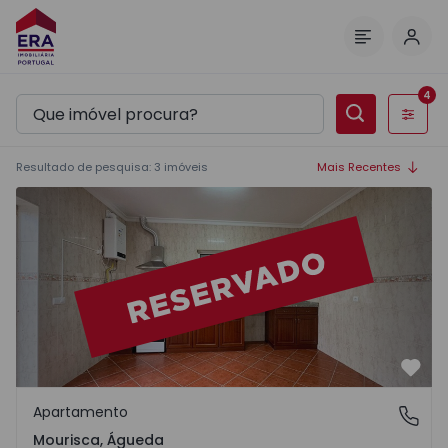
Inic
Menu
4
Filtros
Resultado de pesquisa
:
3
imóveis
Mais Recentes
Apartamento T2 Águeda, Trofa, Segadães e Lamas do Vou
Favo
Apartamento
Mourisca, Águeda
Mourisca, Águeda