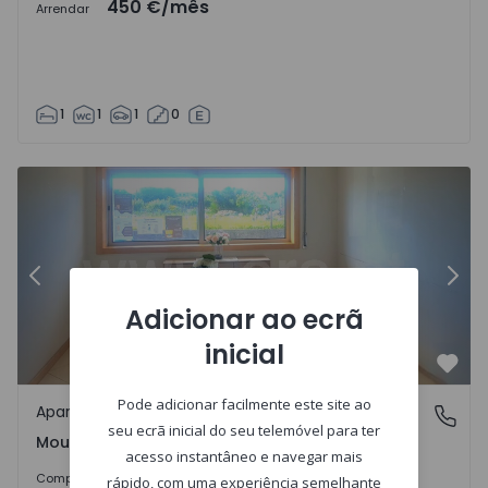
450 €
/mês
Arrendar
1
1
1
0
Apartamento T2 Águeda, Mourisca - 1512852 - 1
Ap
Anterior
Segu
Adicionar ao ecrã
inicial
Favo
Pode adicionar facilmente este site ao
Apartamento
Mourisca, Águeda
seu ecrã inicial do seu telemóvel para ter
Mourisca, Águeda
acesso instantâneo e navegar mais
215.000 €
Comprar
rápido, com uma experiência semelhante