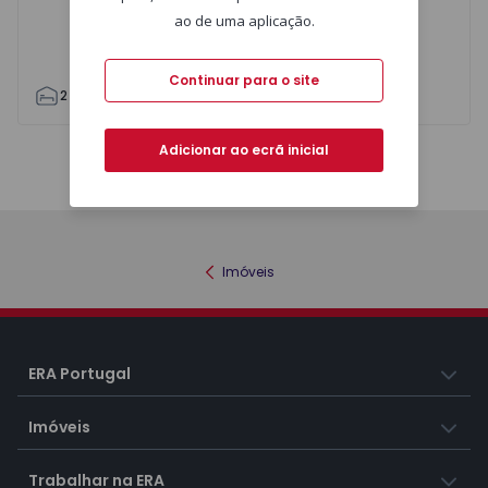
ao de uma aplicação.
Continuar para o site
2
1
83
83
1
0
Adicionar ao ecrã inicial
Mapa
Lista
Imóveis
ERA Portugal
Imóveis
Trabalhar na ERA