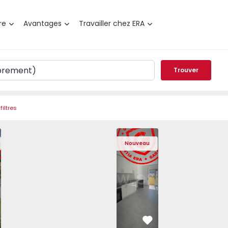
re
Avantages
Travailler chez ERA
Trouver
filtres
gra do Heroísmo, São Mateus da Calheta - 1575310 - 40
elée T3 Angra do Heroísmo, São Mateus da Calheta - 15753
Maison Jumelée T3 Angra do Heroísmo, São Mateus da Calh
Maison Jumelée T3 Angra do Heroísmo, São Mate
Appartement T2 Seixal, Amora - 1575805
Maison Jumelée T3 Angra do Heroísmo
Appartement T2 Seixal, Amora
Maison Jumelée T3 Angra d
Appartement T2 Se
Maison Jumelée 
Apparte
Maiso
Nouveau
éféré
Préféré