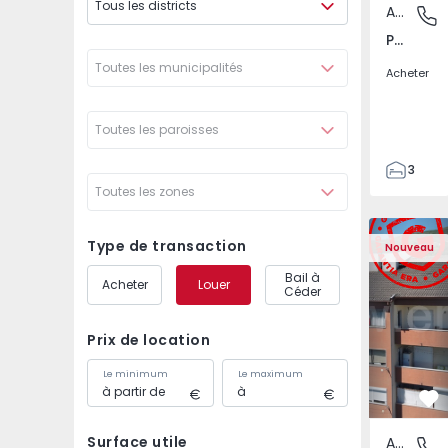
Tous les districts
Appartement
Póvoa de
Póvoa de Varzim, Beiriz e Argivai, Porto
Toutes les municipalités
Acheter
Toutes les paroisses
3
Toutes les zones
3
138
Appartement T2 Covil
Appartemen
153
Type de transaction
Nouveau
2
Bail à
Acheter
Louer
Céder
Prix de location
Le minimum
Le maximum
Pr
Surface utile
Appartement
Covilhã