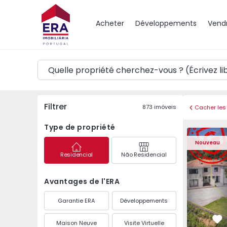
Carte
Acheter
Développements
Vend
Filtrer
873
imóveis
Cacher les 
Type de propriété
Maison Jumelée T3 An
Maison Jum
Nouveau
Residencial
Não Residencial
Avantages de l'ERA
Garantie ERA
Développements
Maison Neuve
Visite Virtuelle
Pr