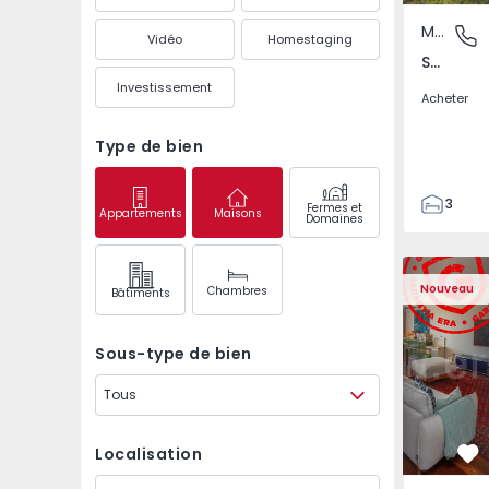
Maison Jumelée
São Mate
Vidéo
Homestaging
São Mateus da Calheta, Ilha Terceira
Investissement
Acheter
Type de bien
3
Fermes et
Appartements
Maisons
Domaines
3
149
Appartement T3 Póvoa 
Appartemen
226
Nouveau
Chambres
Bâtiments
2
Sous-type de bien
Tous
Localisation
Pr