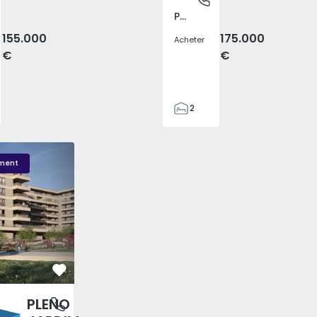
Pego, Abrantes
155.000
175.000
Acheter
€
€
2
1
99
DIM - 3
PLENO JARDIM - 2
PLENO JARDIM - 17
59
ment
110
0
Préféré
PLENO
antas, Porto