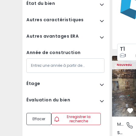
État du bien
Autres caractéristiques
Autres avantages ERA
T1
Année de construction
1
Maison Vil
Nouveau
Étage
Évaluation du bien
Pr
Enregistrer la
Effacer
recherche
Maison Rurale
São Tomé
São Tomé do Castelo e Justes, Vila Real