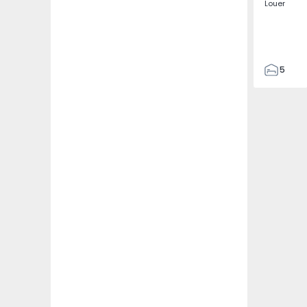
Louer
5
3
187
187
3