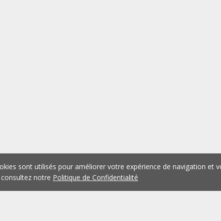
okies sont utilisés pour améliorer votre expérience de navigation et v
 consultez notre
Politique de Confidentialité
1
2
3
4
5
...
1075
Précédent
Suivant