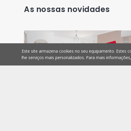
As nossas novidades
Este site armazena cookies no seu equipamento. Estes co
lhe serviços mais personalizados. Para mais informações
Moradia Isolada
Charneca de Caparica e Sobreda, Setúbal
Charneca de Caparica e Sobreda, Setúbal
Sob Consulta
Comprar