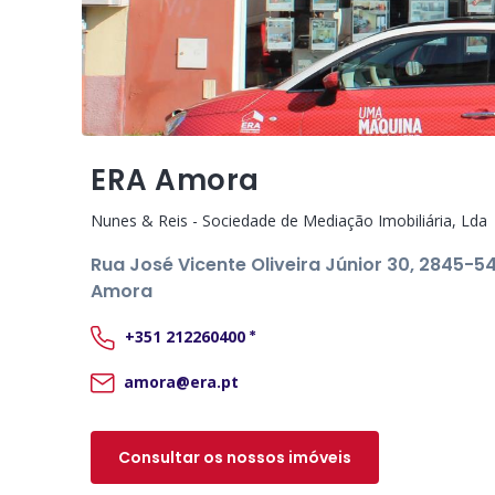
ERA Amora
Nunes & Reis - Sociedade de Mediação Imobiliária, Lda
Rua José Vicente Oliveira Júnior 30
, 2845-54
Amora
+351
212260400
*
amora@era.pt
Consultar os nossos imóveis