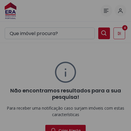
Inic
Menu
4
Filtros
Não encontramos resultados para a sua
pesquisa!
Para receber uma notificação caso surjam imóveis com estas
características
Criar Alerta