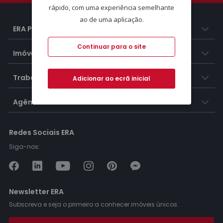
rápido, com uma experiência semelhante
ao de uma aplicação.
ERA Portugal
Continuar para o site
Imóveis
Trabalhar na ERA
Adicionar ao ecrã inicial
Agências ERA
Redes Sociais ERA
Siga-nos:
Newsletter ERA
Subscreva e seja o primeiro a conhecer imóveis únicos.