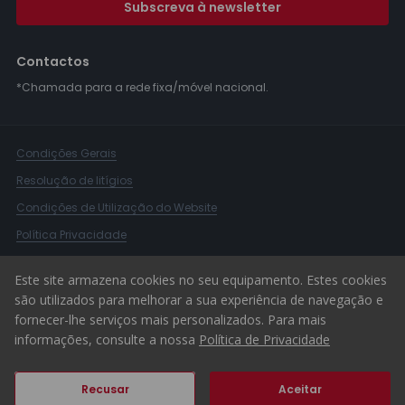
Subscreva à newsletter
Contactos
*Chamada para a rede fixa/móvel nacional.
Condições Gerais
Resolução de litígios
Condições de Utilização do Website
Política Privacidade
Livro Reclamações
Este site armazena cookies no seu equipamento. Estes cookies
Canal de Denúncias
são utilizados para melhorar a sua experiência de navegação e
fornecer-lhe serviços mais personalizados. Para mais
© 2026 ERA Portugal
informações, consulte a nossa
Política de Privacidade
Recusar
Aceitar