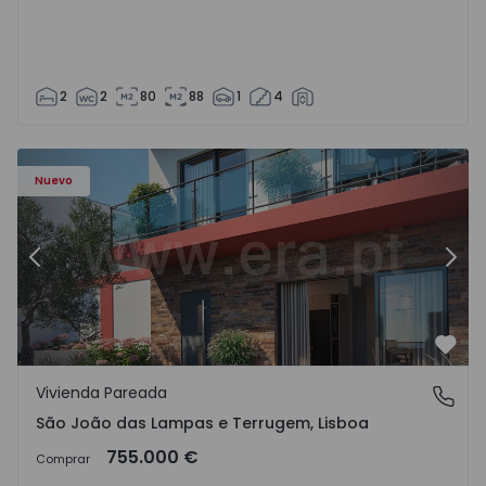
2
2
80
88
1
4
Nuevo
Anterior
Sigu
Favo
Vivienda Pareada
São João das Lampas e Terrugem, Lisboa
São João das Lampas e Terrugem, Lisboa
755.000 €
Comprar