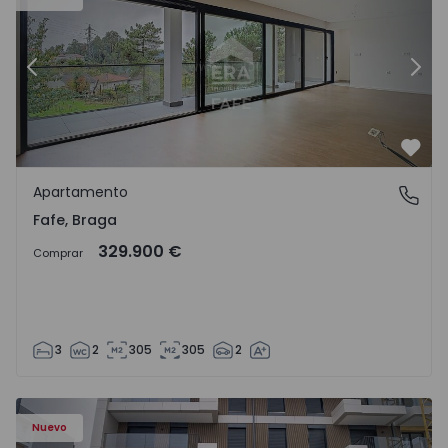
Anterior
Sigu
Favo
Apartamento
Fafe, Braga
Fafe, Braga
329.900 €
Comprar
3
2
305
305
2
Nuevo