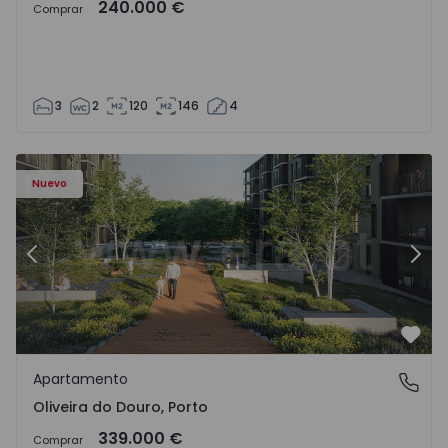
240.000 €
Comprar
3
2
120
146
4
- 1575522 - 8
Apartamento T2 Vila Nova de Gaia, Oliveira do Douro - 15
Ap
Nuevo
Anterior
Sigu
Favo
Apartamento
Oliveira do Douro, Porto
Oliveira do Douro, Porto
339.000 €
Comprar