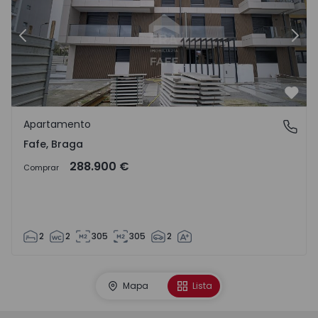
Anterior
Sigu
Favo
Apartamento
Fafe, Braga
Fafe, Braga
288.900 €
Comprar
2
2
305
305
2
Mapa
Lista