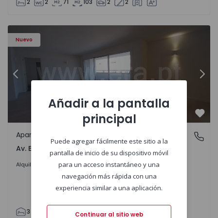
2
2
71
103
2
2
Apartamento T3 Porto, Av. Boavista - 1575472 - 5
Ap
Nuevo
Anterior
Sigu
Añadir a la pantalla
principal
Favo
Apartamento
Av. Boavista, Porto
Puede agregar fácilmente este sitio a la
Av. Boavista, Porto
pantalla de inicio de su dispositivo móvil
2.300 €
/mes
para un acceso instantáneo y una
Alquilar
navegación más rápida con una
experiencia similar a una aplicación.
3
2
132
142
2
4
Continuar al sitio web