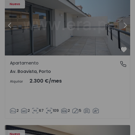
Nuevo
Anterior
Sigu
Favo
Apartamento
Av. Boavista, Porto
Av. Boavista, Porto
2.300 €
/mes
Alquilar
2
2
67
109
2
5
Nuevo