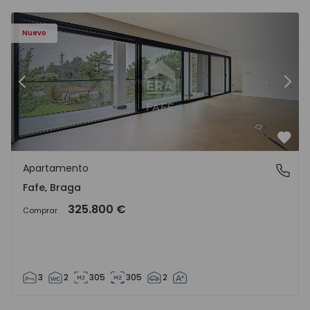
Nuevo
Anterior
Sigu
Favo
Apartamento
Fafe, Braga
Fafe, Braga
325.800 €
Comprar
3
2
305
305
2